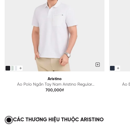
Aristino
Áo Polo Ngắn Tay Nam Aristino Regular
Áo B
APS615EDP01
700,000₫
CÁC THƯƠNG HIỆU THUỘC ARISTINO