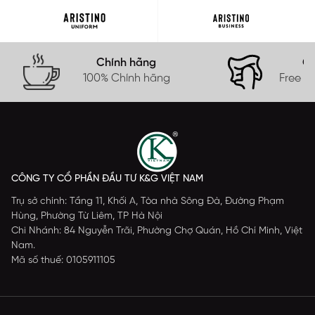
Chính hãng
Gi
100% Chính hãng
Free s
CÔNG TY CỔ PHẦN ĐẦU TƯ K&G VIỆT NAM
Trụ sở chính: Tầng 11, Khối A, Tòa nhà Sông Đà, Đường Phạm
Hùng, Phường Từ Liêm, TP Hà Nội
Chi Nhánh: 84 Nguyễn Trãi, Phường Chợ Quán, Hồ Chí Minh, Việt
Nam.
Mã số thuế: 0105911105