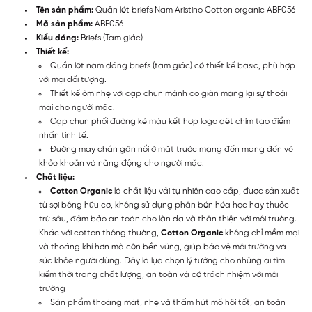
Tên sản phẩm:
Quần lót briefs Nam Aristino Cotton organic ABF056
Mã sản phẩm:
ABF056
Kiểu dáng:
Briefs (Tam giác)
Thiết kế:
Quần lót nam dáng briefs (tam giác) có thiết kế basic, phù hợp
với mọi đối tượng.
Thiết kế ôm nhẹ với cạp chun mảnh co giãn mang lại sự thoải
mái cho người mặc.
Cạp chun phối đường kẻ màu kết hợp logo dệt chìm tạo điểm
nhấn tinh tế.
Đường may chần gân nổi ở mặt trước mang đến mang đến vẻ
khỏe khoắn và năng động cho người mặc.
Chất liệu:
Cotton Organic
là chất liệu vải tự nhiên cao cấp, được sản xuất
từ sợi bông hữu cơ, không sử dụng phân bón hóa học hay thuốc
trừ sâu, đảm bảo an toàn cho làn da và thân thiện với môi trường.
Khác với cotton thông thường,
Cotton Organic
không chỉ mềm mại
và thoáng khí hơn mà còn bền vững, giúp bảo vệ môi trường và
sức khỏe người dùng. Đây là lựa chọn lý tưởng cho những ai tìm
kiếm thời trang chất lượng, an toàn và có trách nhiệm với môi
trường
Sản phẩm thoáng mát, nhẹ và thấm hút mồ hôi tốt, an toàn