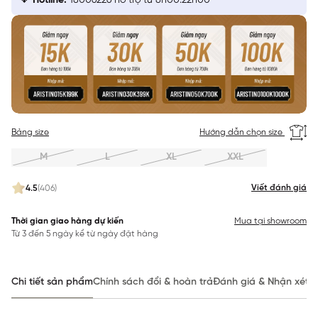
Hotline:
18006226 hỗ trợ từ 8h00:22h00
Bảng size
Hướng dẫn chọn size
M
L
XL
XXL
Viết đánh giá
4.5
(406)
Thời gian giao hàng dự kiến
Mua tại showroom
Từ 3 đến 5 ngày kể từ ngày đặt hàng
Chi tiết sản phẩm
Chính sách đổi & hoàn trả
Đánh giá & Nhận xét