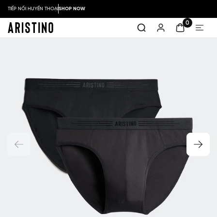
TIẾP NỐI HUYỀN THOẠI
SHOP NOW
0