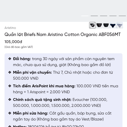
NGẪU NHIÊN
Aristino
Quần lót Briefs Nam Aristino Cotton Organic ABF056MT
105,000đ
(Giá đã bao gồm VAT)
Đổi hàng:
trong 30 ngày với sản phẩm còn nguyên tem
mác, chưa qua sử dụng, giặt (Không bao gồm đồ lót)
Miễn phí vận chuyển:
Thứ 7, Chủ nhật hoặc cho đơn từ
500.000 VNĐ
Tích điểm ArisPoint khi mua hàng:
100.000 VNĐ tiền mua
hàng = 1 Arispoint = 2.000 VNĐ
Chính sách quà tặng sinh nhật:
Evoucher (100.000,
500.000, 1.000.000, 1.500.000, 2.000.000 VNĐ)
Miễn phí sửa hàng:
Cắt gấu quần, bóp bụng, sửa cắt
ngắn tay áo (Không bao gồm tay áo Vest/Blazer)