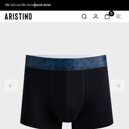
TIẾP NỐI HUYỀN THOẠI
SHOP NOW
0