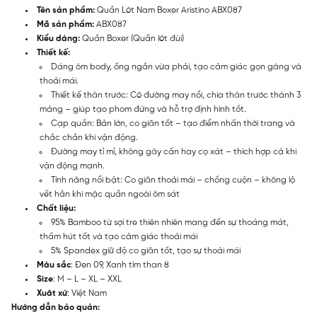
Tên sản phẩm:
Quần Lót Nam Boxer Aristino ABX087
Mã sản phẩm:
ABX087
Kiểu dáng:
Quần Boxer (Quần lót đùi)
Thiết kế:
Dáng ôm body, ống ngắn vừa phải, tạo cảm giác gọn gàng và
thoải mái.
Thiết kế thân trước: Có đường may nổi, chia thân trước thành 3
mảng – giúp tạo phom đứng và hỗ trợ định hình tốt.
Cạp quần: Bản lớn, co giãn tốt – tạo điểm nhấn thời trang và
chắc chắn khi vận động.
Đường may tỉ mỉ, không gây cấn hay cọ xát – thích hợp cả khi
vận động mạnh.
Tính năng nổi bật: Co giãn thoải mái – chống cuộn – không lộ
vết hằn khi mặc quần ngoài ôm sát
Chất liệu:
95% Bamboo từ sợi tre thiên nhiên mang đến sự thoáng mát,
thấm hút tốt và tạo cảm giác thoải mái
5% Spandex giữ độ co giãn tốt, tạo sự thoải mái
Màu sắc
: Đen 09, Xanh tím than 8
Size
: M – L – XL – XXL
Xuât xứ
: Việt Nam
Hướng dẫn bảo quản: