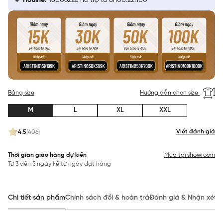
Hotline:
18006226 hỗ trợ từ 8h00:22h00
Bảng size
Hướng dẫn chọn size
M
L
XL
XXL
Viết đánh giá
4.5
(406)
Thời gian giao hàng dự kiến
Mua tại showroom
Từ 3 đến 5 ngày kể từ ngày đặt hàng
Chi tiết sản phẩm
Chính sách đổi & hoàn trả
Đánh giá & Nhận xét