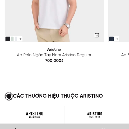
Aristino
Áo Polo Ngắn Tay Nam Aristino Regular
Áo B
APS615EDP01
700,000₫
CÁC THƯƠNG HIỆU THUỘC ARISTINO