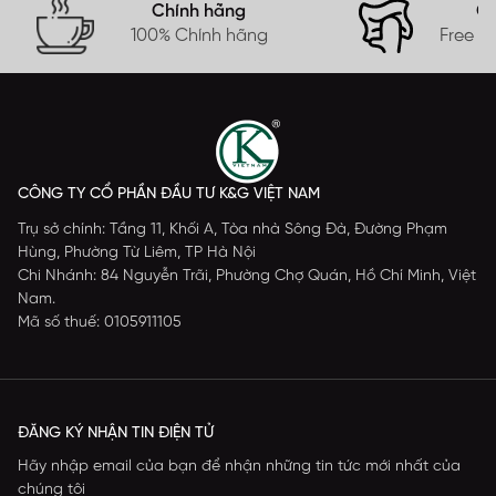
Chính hãng
Gi
100% Chính hãng
Free s
CÔNG TY CỔ PHẦN ĐẦU TƯ K&G VIỆT NAM
Trụ sở chính: Tầng 11, Khối A, Tòa nhà Sông Đà, Đường Phạm
Hùng, Phường Từ Liêm, TP Hà Nội
Chi Nhánh: 84 Nguyễn Trãi, Phường Chợ Quán, Hồ Chí Minh, Việt
Nam.
Mã số thuế: 0105911105
ĐĂNG KÝ NHẬN TIN ĐIỆN TỬ
Hãy nhập email của bạn để nhận những tin tức mới nhất của
chúng tôi