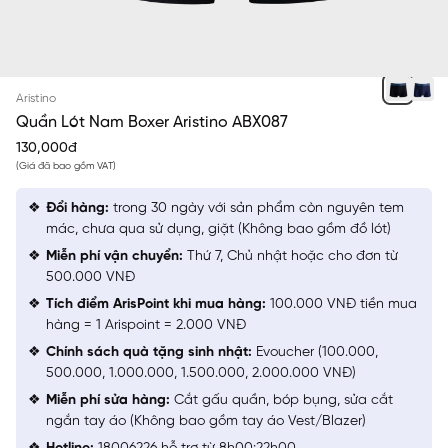
ĐEN 09
Aristino
Quần Lót Nam Boxer Aristino ABX087
130,000đ
(Giá đã bao gồm VAT)
Đổi hàng:
trong 30 ngày với sản phẩm còn nguyên tem
mác, chưa qua sử dụng, giặt (Không bao gồm đồ lót)
Miễn phí vận chuyển:
Thứ 7, Chủ nhật hoặc cho đơn từ
500.000 VNĐ
Tích điểm ArisPoint khi mua hàng:
100.000 VNĐ tiền mua
hàng = 1 Arispoint = 2.000 VNĐ
Chính sách quà tặng sinh nhật:
Evoucher (100.000,
500.000, 1.000.000, 1.500.000, 2.000.000 VNĐ)
Miễn phí sửa hàng:
Cắt gấu quần, bóp bụng, sửa cắt
ngắn tay áo (Không bao gồm tay áo Vest/Blazer)