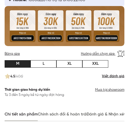
Hotline:
18006226 hỗ trợ từ 8h00:22h00
Bảng size
Hướng dẫn chọn size
M
L
XL
XXL
Viết đánh giá
4.5
(406)
Thời gian giao hàng dự kiến
Mua tại showroom
Từ 3 đến 5 ngày kể từ ngày đặt hàng
Chi tiết sản phẩm
Chính sách đổi & hoàn trả
Đánh giá & Nhận xét