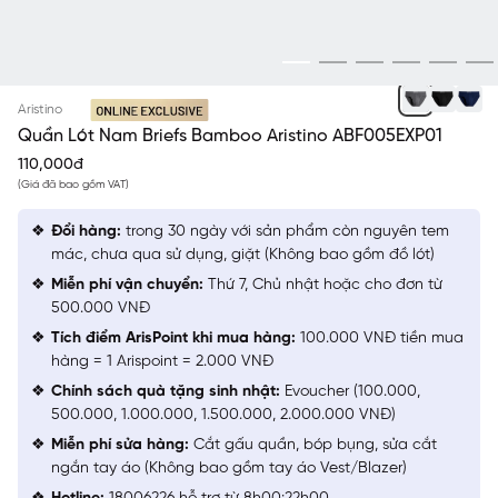
XÁM 63
Aristino
Quần Lót Nam Briefs Bamboo Aristino ABF005EXP01
110,000đ
(Giá đã bao gồm VAT)
Đổi hàng:
trong 30 ngày với sản phẩm còn nguyên tem
mác, chưa qua sử dụng, giặt (Không bao gồm đồ lót)
Miễn phí vận chuyển:
Thứ 7, Chủ nhật hoặc cho đơn từ
500.000 VNĐ
Tích điểm ArisPoint khi mua hàng:
100.000 VNĐ tiền mua
hàng = 1 Arispoint = 2.000 VNĐ
Chính sách quà tặng sinh nhật:
Evoucher (100.000,
500.000, 1.000.000, 1.500.000, 2.000.000 VNĐ)
Miễn phí sửa hàng:
Cắt gấu quần, bóp bụng, sửa cắt
ngắn tay áo (Không bao gồm tay áo Vest/Blazer)