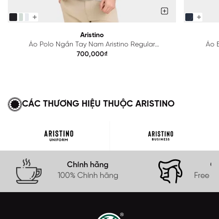
Aristino
Áo Polo Ngắn Tay Nam Aristino Regular
Áo B
APS615EDP01
700,000₫
CÁC THƯƠNG HIỆU THUỘC ARISTINO
Chính hãng
Gi
100% Chính hãng
Free s