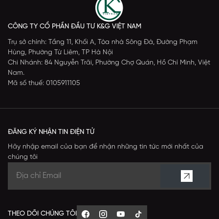
CÔNG TY CỔ PHẦN ĐẦU TƯ K&G VIỆT NAM
Trụ sở chính: Tầng 11, Khối A, Tòa nhà Sông Đà, Đường Phạm
Hùng, Phường Từ Liêm, TP Hà Nội
Chi Nhánh: 84 Nguyễn Trãi, Phường Chợ Quán, Hồ Chí Minh, Việt
Nam.
Mã số thuế: 0105911105
ĐĂNG KÝ NHẬN TIN ĐIỆN TỬ
Hãy nhập email của bạn để nhận những tin tức mới nhất của
chúng tôi
THEO DÕI CHÚNG TÔI