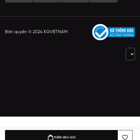
Bản quyền © 2024 KGVIETNAM
THÊM VÀO GIỎ