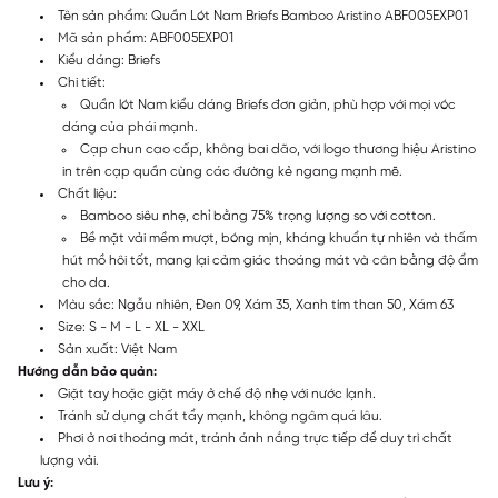
Tên sản phẩm: Quần Lót Nam Briefs Bamboo Aristino ABF005EXP01
Mã sản phẩm: ABF005EXP01
Kiểu dáng: Briefs
Chi tiết:
Quần lót Nam kiểu dáng Briefs đơn giản, phù hợp với mọi vóc
dáng của phái mạnh.
Cạp chun cao cấp, không bai dão, với logo thương hiệu Aristino
in trên cạp quần cùng các đường kẻ ngang mạnh mẽ.
Chất liệu:
Bamboo siêu nhẹ, chỉ bằng 75% trọng lượng so với cotton.
Bề mặt vải mềm mượt, bóng mịn, kháng khuẩn tự nhiên và thấm
hút mồ hôi tốt, mang lại cảm giác thoáng mát và cân bằng độ ẩm
cho da.
Màu sắc: Ngẫu nhiên, Đen 09, Xám 35, Xanh tím than 50, Xám 63
Size: S - M - L - XL - XXL
Sản xuất: Việt Nam
Hướng dẫn bảo quản:
Giặt tay hoặc giặt máy ở chế độ nhẹ với nước lạnh.
Tránh sử dụng chất tẩy mạnh, không ngâm quá lâu.
Phơi ở nơi thoáng mát, tránh ánh nắng trực tiếp để duy trì chất
lượng vải.
Lưu ý: