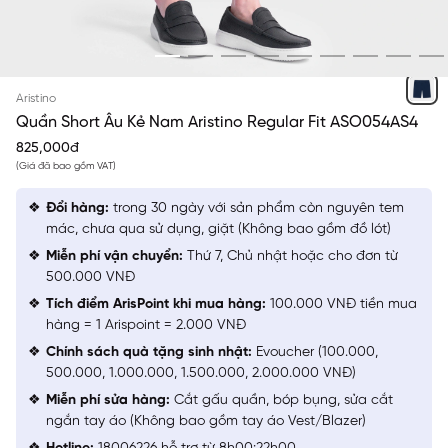
XANH TÍM THAN 6 KẺ
Aristino
Quần Short Âu Kẻ Nam Aristino Regular Fit ASO054AS4
825,000đ
(Giá đã bao gồm VAT)
Đổi hàng:
trong 30 ngày với sản phẩm còn nguyên tem
mác, chưa qua sử dụng, giặt (Không bao gồm đồ lót)
Miễn phí vận chuyển:
Thứ 7, Chủ nhật hoặc cho đơn từ
500.000 VNĐ
Tích điểm ArisPoint khi mua hàng:
100.000 VNĐ tiền mua
hàng = 1 Arispoint = 2.000 VNĐ
Chính sách quà tặng sinh nhật:
Evoucher (100.000,
500.000, 1.000.000, 1.500.000, 2.000.000 VNĐ)
Miễn phí sửa hàng:
Cắt gấu quần, bóp bụng, sửa cắt
ngắn tay áo (Không bao gồm tay áo Vest/Blazer)