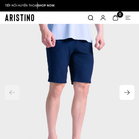
TIẾP NỐI HUYỀN THOẠI
SHOP NOW
0