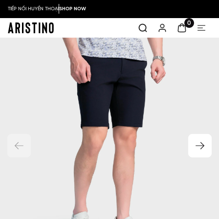
TIẾP NỐI HUYỀN THOẠI
SHOP NOW
0