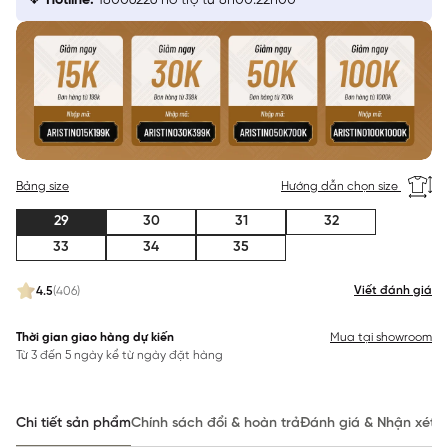
Hotline:
18006226 hỗ trợ từ 8h00:22h00
Bảng size
Hướng dẫn chọn size
29
30
31
32
33
34
35
Viết đánh giá
4.5
(406)
Thời gian giao hàng dự kiến
Mua tại showroom
Từ 3 đến 5 ngày kể từ ngày đặt hàng
Chi tiết sản phẩm
Chính sách đổi & hoàn trả
Đánh giá & Nhận xét