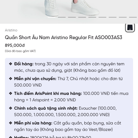
XANH TÍM THAN 9
Aristino
Quần Short Âu Nam Aristino Regular Fit ASO003AS3
895,000đ
(Giá đã bao gồm VAT)
Đổi hàng:
trong 30 ngày với sản phẩm còn nguyên tem
mác, chưa qua sử dụng, giặt (Không bao gồm đồ lót)
Miễn phí vận chuyển:
Thứ 7, Chủ nhật hoặc cho đơn từ
500.000 VNĐ
Tích điểm ArisPoint khi mua hàng:
100.000 VNĐ tiền mua
hàng = 1 Arispoint = 2.000 VNĐ
Chính sách quà tặng sinh nhật:
Evoucher (100.000,
500.000, 1.000.000, 1.500.000, 2.000.000 VNĐ)
Miễn phí sửa hàng:
Cắt gấu quần, bóp bụng, sửa cắt
ngắn tay áo (Không bao gồm tay áo Vest/Blazer)