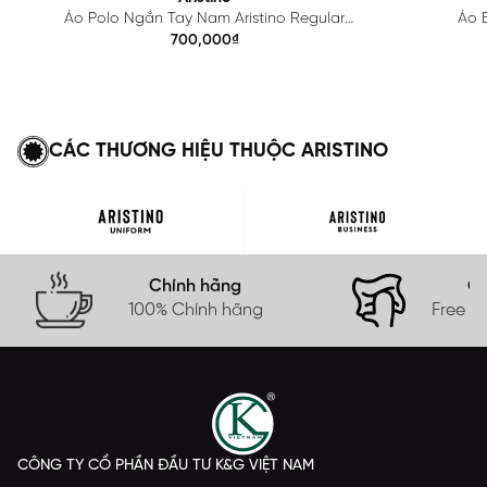
Áo Polo Ngắn Tay Nam Aristino Regular
Áo B
APS615EDP01
700,000₫
CÁC THƯƠNG HIỆU THUỘC ARISTINO
Chính hãng
Gi
100% Chính hãng
Free s
CÔNG TY CỔ PHẦN ĐẦU TƯ K&G VIỆT NAM