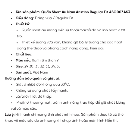
Tên sản phẩm: Quần Short Âu Nam Aristino Regular Fit ASO003AS3
Kiểu dáng:
Dáng vừa /
Regular Fit
Thiết kế:
Quần short âu mang đến sự thoải mái tối đa và linh hoạt vượt
trội.
Thiết kế suông vừa vặn, không gò bó, lý tưởng cho các hoạt
động thể thao và phong cách năng động, hiện đại.
Chất liệu:
Màu sắc:
Xanh tím than 9
Size:
29, 30, 31, 32, 33, 34, 35
Sản xuất:
Việt Nam
Hướng dẫn bảo quản và giặt ủi:
Giặt ở nhiệt độ không quá 30°C.
Không sử dụng chất tẩy mạnh.
Là/ủi ở nhiệt độ thấp.
Phơi nơi thoáng mát, tránh ánh nắng trực tiếp để giữ chất lượng
vải và màu sắc.
Lưu ý:
Hình ảnh chỉ mang tính chất minh họa. Sản phẩm thực tế có thể
khác về màu sắc do ánh sáng khi chụp ảnh hoặc màn hình hiển thị.