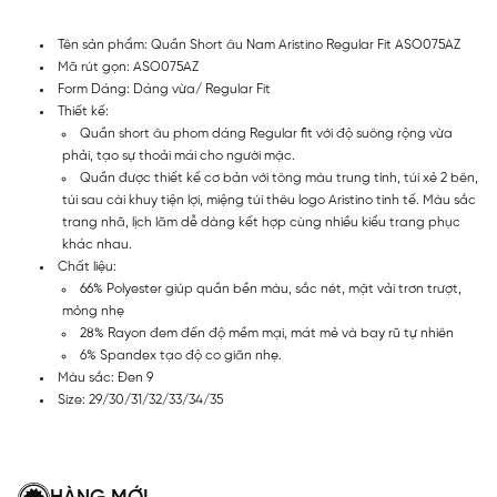
Tên sản phẩm: Quần Short âu Nam Aristino Regular Fit ASO075AZ
Mã rút gọn: ASO075AZ
Form Dáng: Dáng vừa/ Regular Fit
Thiết kế:
Quần short âu phom dáng Regular fit với độ suông rộng vừa
phải, tạo sự thoải mái cho người mặc.
Quần được thiết kế cơ bản với tông màu trung tính, túi xẻ 2 bên,
túi sau cài khuy tiện lợi, miệng túi thêu logo Aristino tinh tế. Màu sắc
trang nhã, lịch lãm dễ dàng kết hợp cùng nhiều kiểu trang phục
khác nhau.
Chất liệu:
66% Polyester giúp quần bền màu, sắc nét, mặt vải trơn trượt,
mỏng nhẹ
28% Rayon đem đến độ mềm mại, mát mẻ và bay rũ tự nhiên
6% Spandex tạo độ co giãn nhẹ.
Màu sắc: Đen 9
Size: 29/30/31/32/33/34/35