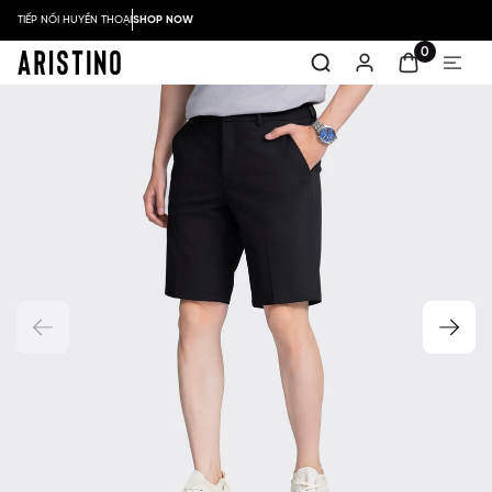
TIẾP NỐI HUYỀN THOẠI
SHOP NOW
0