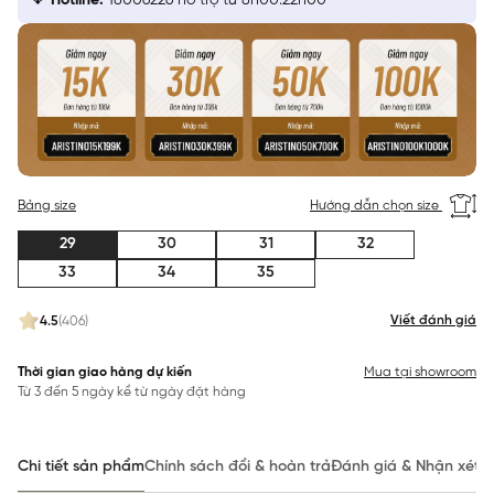
Hotline:
18006226 hỗ trợ từ 8h00:22h00
Bảng size
Hướng dẫn chọn size
29
30
31
32
33
34
35
Viết đánh giá
4.5
(406)
Thời gian giao hàng dự kiến
Mua tại showroom
Từ 3 đến 5 ngày kể từ ngày đặt hàng
Chi tiết sản phẩm
Chính sách đổi & hoàn trả
Đánh giá & Nhận xét