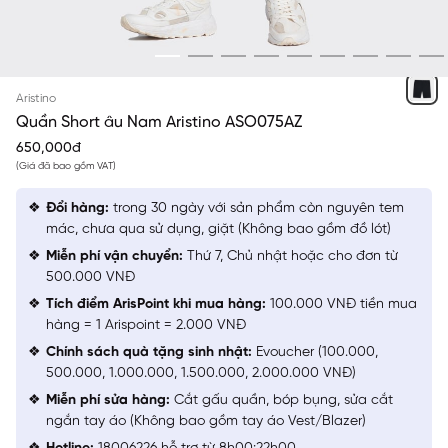
ĐEN 09
Aristino
Quần Short âu Nam Aristino ASO075AZ
650,000đ
(Giá đã bao gồm VAT)
Đổi hàng:
trong 30 ngày với sản phẩm còn nguyên tem
mác, chưa qua sử dụng, giặt (Không bao gồm đồ lót)
Miễn phí vận chuyển:
Thứ 7, Chủ nhật hoặc cho đơn từ
500.000 VNĐ
Tích điểm ArisPoint khi mua hàng:
100.000 VNĐ tiền mua
hàng = 1 Arispoint = 2.000 VNĐ
Chính sách quà tặng sinh nhật:
Evoucher (100.000,
500.000, 1.000.000, 1.500.000, 2.000.000 VNĐ)
Miễn phí sửa hàng:
Cắt gấu quần, bóp bụng, sửa cắt
ngắn tay áo (Không bao gồm tay áo Vest/Blazer)