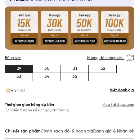
Hotline:
18006226 hỗ trợ từ 8h00:22h00
Bảng size
Hướng dẫn chọn size
29
30
31
32
33
34
35
Viết đánh giá
4.5
(406)
Thời gian giao hàng dự kiến
Mua tại showroom
Từ 3 đến 5 ngày kể từ ngày đặt hàng
Chi tiết sản phẩm
Chính sách đổi & hoàn trả
Đánh giá & Nhận xét