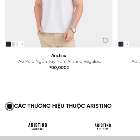
Aristino
Áo Polo Ngắn Tay Nam Aristino Regular
Áo B
APS615EDP01
700,000₫
CÁC THƯƠNG HIỆU THUỘC ARISTINO