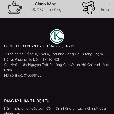
Chính hãng
Gi
100% Chính hãng
Free s
CÔNG TY CỔ PHẦN ĐẦU TƯ K&G VIỆT NAM
Trụ sở chính: Tầng 11, Khối A, Tòa nhà Sông Đà, Đường Phạm
Hùng, Phường Từ Liêm, TP Hà Nội
Chi Nhánh: 84 Nguyễn Trãi, Phường Chợ Quán, Hồ Chí Minh, Việt
Nam.
Mã số thuế: 0105911105
ĐĂNG KÝ NHẬN TIN ĐIỆN TỬ
Hãy nhập email của bạn để nhận những tin tức mới nhất của