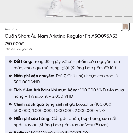
NÂU 20 MF
Aristino
Quần Short Âu Nam Aristino Regular Fit ASO095AS3
750,000đ
(Giá đã bao gồm VAT)
Đổi hàng:
trong 30 ngày với sản phẩm còn nguyên tem
mác, chưa qua sử dụng, giặt (Không bao gồm đồ lót)
Miễn phí vận chuyển:
Thứ 7, Chủ nhật hoặc cho đơn từ
500.000 VNĐ
Tích điểm ArisPoint khi mua hàng:
100.000 VNĐ tiền mua
hàng = 1 Arispoint = 2.000 VNĐ
Chính sách quà tặng sinh nhật:
Evoucher (100.000,
500.000, 1.000.000, 1.500.000, 2.000.000 VNĐ)
Miễn phí sửa hàng:
Cắt gấu quần, bóp bụng, sửa cắt
ngắn tay áo (Không bao gồm tay áo Vest/Blazer)