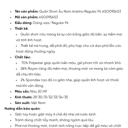
Tên sản phẩm:
Quần Short Âu Nam Aristino Regular Fit ASO095AS3
Mã sản phẩm:
ASO095AS3
Kiểu dáng:
Dáng vừa/ Regular Fit
Thiết kế:
Quần short nâu mang lại sự cân bằng giữa độ bền, sự mềm mại
và tính linh hoạt.
Thiết kế trẻ trung, dễ phối đồ, phù hợp cho cả dạo phố lẫn các
hoạt động thường ngày.
Chất liệu:
70% Polyester giúp quần bền màu, giữ phom tốt và nhanh khô.
28% Rayon tăng độ mềm mại, thoáng mát và mang lại cảm giác
dễ chịu khi mặc.
2% Spandex tạo độ co giãn nhẹ, giúp quần linh hoạt và thoải
mái khi vận động.
Màu sắc:
Nâu 20 MF
Kích thước:
29/30/31/32/33/34/35
Sản xuất:
Việt Nam
Hướng dẫn bảo quản:
Giặt tay hoặc giặt máy ở chế độ nhẹ với nước lạnh.
Tránh dùng chất tẩy mạnh, không ngâm quá lâu.
Phơi nơi thoáng mát, tránh ánh nắng trực tiếp để giữ màu và chất