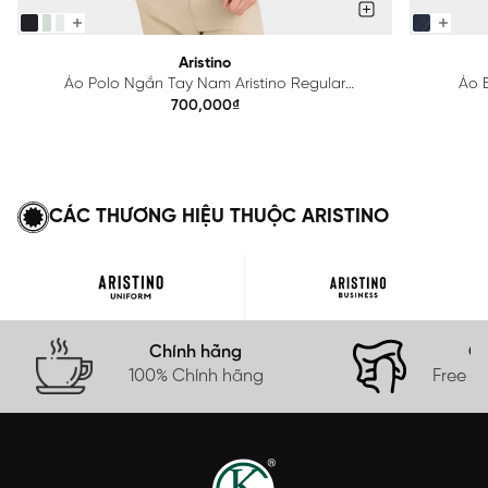
Aristino
Áo Polo Ngắn Tay Nam Aristino Regular
Áo B
APS615EDP01
700,000₫
CÁC THƯƠNG HIỆU THUỘC ARISTINO
Chính hãng
Gi
100% Chính hãng
Free s