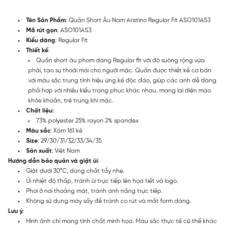
Tên Sản Phẩm
: Quần Short Âu Nam Aristino Regular Fit ASO101AS3
Mã rút gọn
: ASO101AS3
Kiểu dáng
: Regular Fit
Thiết kế
:
Quần short âu phom dáng Regular fit với độ suông rộng vừa
phải, tạo sự thoải mái cho người mặc. Quần được thiết kế cơ bản
với màu sắc trung tính hiệu ứng kẻ độc đáo, giúp các anh dễ dàng
phối hợp với nhiều kiểu trang phục khác nhau, mang lại diện mạo
khỏe khoắn, trẻ trung khi mặc.
Chất liệu:
73% polyester 25% rayon 2% spandex
Màu sắc
: Xám 161 kẻ
Size
: 29/30/31/32/33/34/35
Sản xuất
: Việt Nam
Hướng dẫn bảo quản và giặt ủi
:
Giặt dưới 30°C, dùng chất tẩy nhẹ.
Ủi nhiệt độ thấp, tránh ủi trực tiếp lên họa tiết và logo.
Phơi ở nơi thoáng mát, tránh ánh nắng trực tiếp.
Không sử dụng máy sấy để tránh co rút và mất form dáng.
Lưu ý
:
Hình ảnh chỉ mang tính chất minh họa. Màu sắc thực tế có thể khác