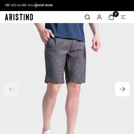
TIẾP NỐI HUYỀN THOẠI
SHOP NOW
0