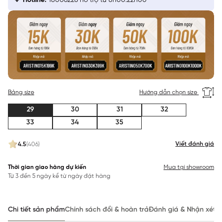
Hotline:
18006226 hỗ trợ từ 8h00:22h00
Bảng size
Hướng dẫn chọn size
29
30
31
32
33
34
35
Viết đánh giá
4.5
(406)
Thời gian giao hàng dự kiến
Mua tại showroom
Từ 3 đến 5 ngày kể từ ngày đặt hàng
Chi tiết sản phẩm
Chính sách đổi & hoàn trả
Đánh giá & Nhận xét