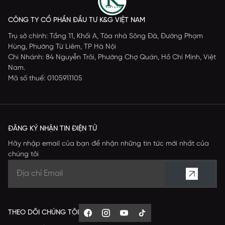
CÔNG TY CỔ PHẦN ĐẦU TƯ K&G VIỆT NAM
Trụ sở chính: Tầng 11, Khối A, Tòa nhà Sông Đà, Đường Phạm
Hùng, Phường Từ Liêm, TP Hà Nội
Chi Nhánh: 84 Nguyễn Trãi, Phường Chợ Quán, Hồ Chí Minh, Việt
Nam.
Mã số thuế: 0105911105
ĐĂNG KÝ NHẬN TIN ĐIỆN TỬ
Hãy nhập email của bạn để nhận những tin tức mới nhất của
chúng tôi
THEO DÕI CHÚNG TÔI