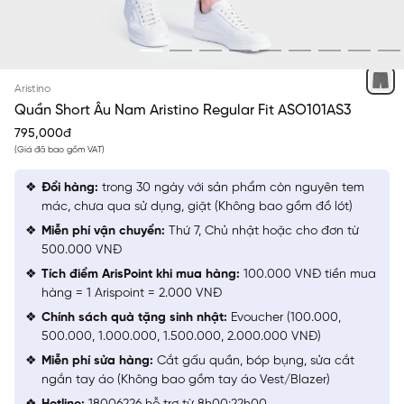
XÁM 161 KẺ
Aristino
Quần Short Âu Nam Aristino Regular Fit ASO101AS3
795,000đ
(Giá đã bao gồm VAT)
Đổi hàng:
trong 30 ngày với sản phẩm còn nguyên tem
mác, chưa qua sử dụng, giặt (Không bao gồm đồ lót)
Miễn phí vận chuyển:
Thứ 7, Chủ nhật hoặc cho đơn từ
500.000 VNĐ
Tích điểm ArisPoint khi mua hàng:
100.000 VNĐ tiền mua
hàng = 1 Arispoint = 2.000 VNĐ
Chính sách quà tặng sinh nhật:
Evoucher (100.000,
500.000, 1.000.000, 1.500.000, 2.000.000 VNĐ)
Miễn phí sửa hàng:
Cắt gấu quần, bóp bụng, sửa cắt
ngắn tay áo (Không bao gồm tay áo Vest/Blazer)