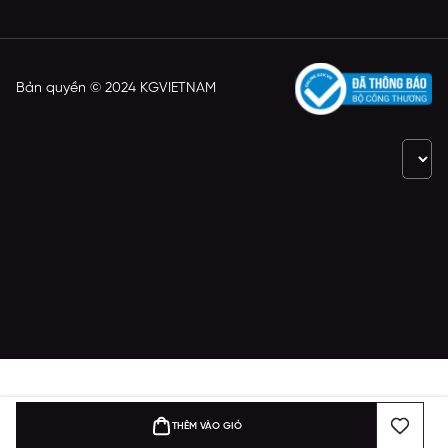
Bản quyền © 2024 KGVIETNAM
THÊM VÀO GIỎ