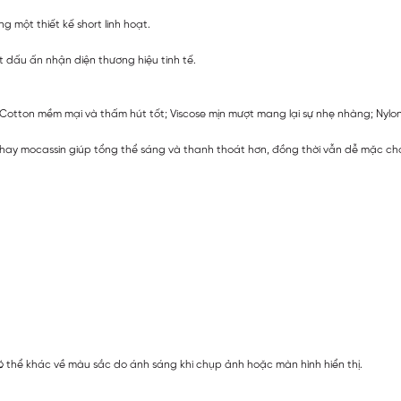
ng một thiết kế short linh hoạt.
ột dấu ấn nhận diện thương hiệu tinh tế.
ữa Cotton mềm mại và thấm hút tốt; Viscose mịn mượt mang lại sự nhẹ nhàng; Nylo
 hay mocassin giúp tổng thể sáng và thanh thoát hơn, đồng thời vẫn dễ mặc cho
 thể khác về màu sắc do ánh sáng khi chụp ảnh hoặc màn hình hiển thị.