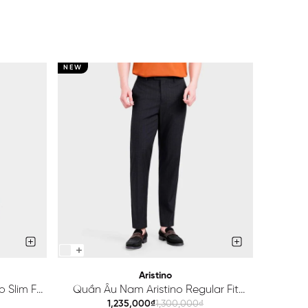
NEW
NEW
Aristino
 Slim Fit
Quần Âu Nam Aristino Regular Fit
Quầ
ATR203S0H2
1,235,000₫
1,300,000₫