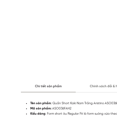
Chi tiết sản phẩm
Chính sách đổi & 
Tên sản phẩm
: Quần Short Kaki Nam Trắng Aristino ASO03
Mã sản phẩm:
ASO036FAH2
Kiểu dáng
: Form short âu Regular Fit là form suông vừa theo