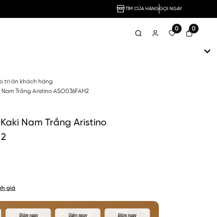
TÌM CỬA HÀNG
GỌI NGAY
0
0
no tri ân khách hàng
i Nam Trắng Aristino ASO036FAH2
Kaki Nam Trắng Aristino
H2
nh giá