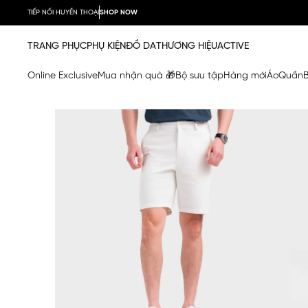
TIẾP NỐI HUYỀN THOẠI
SHOP NOW
TRANG PHỤC
PHỤ KIỆN
ĐỒ DA
THƯƠNG HIỆU
ACTIVE
Online Exclusive
Mua nhận quà 🎁
Bộ sưu tập
Hàng mới
Áo
Quần