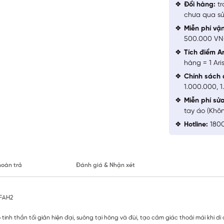
Đổi hàng:
tr
chưa qua sử
Miễn phí vậ
500.000 V
Tích điểm Ar
hàng = 1 Ari
Chính sách 
1.000.000, 
Miễn phí sử
tay áo (Khô
Hotline:
1800
hoàn trả
Đánh giá & Nhận xét
6FAH2
 tinh thần tối giản hiện đại, suông tại hông và đùi, tạo cảm giác thoải mái khi d