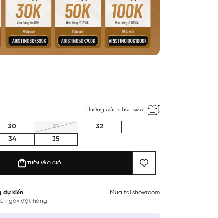
Hướng dẫn chọn size
30
31
32
34
35
THÊM VÀO GIỎ
g dự kiến
Mua tại showroom
 từ ngày đặt hàng