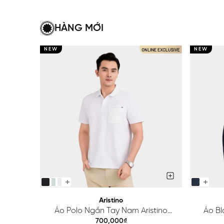
HÀNG MỚI
NEW
NEW
Aristino
Áo Polo Ngắn Tay Nam Aristino
Áo Bl
Regular APS615EDP01
700,000₫