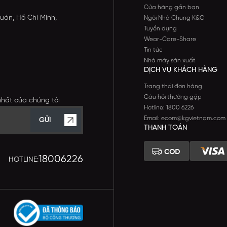
Cửa hàng gần bạn
uán, Hồ Chí Minh,
Ngôi Nhà Chung K&G
Tuyển dụng
Wear-Care-Share
Tin tức
Nhà máy sản xuất
DỊCH VỤ KHÁCH HÀNG
Trạng thái đơn hàng
Câu hỏi thường gặp
nhất của chúng tôi
Hotline: 1800 6226
Email: ecom@kgvietnam.com
GỬI
THANH TOÁN
18006226
HOTLINE: