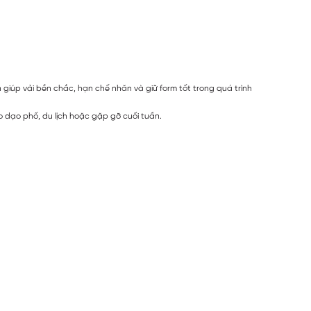
n giúp vải bền chắc, hạn chế nhăn và giữ form tốt trong quá trình
 dạo phố, du lịch hoặc gặp gỡ cuối tuần.