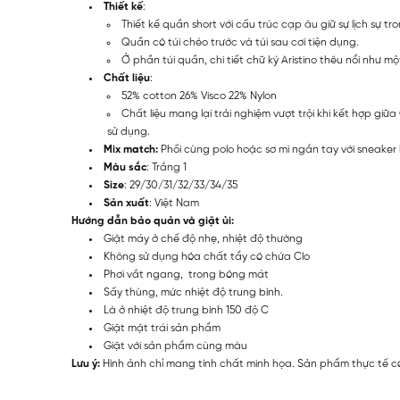
Thiết kế
:
Thiết kế quần short với cấu trúc cạp âu giữ sự lịch sự tro
Quần có túi chéo trước và túi sau cơi tiện dụng.
Ở phần túi quần, chi tiết chữ ký Aristino thêu nổi như m
Chất liệu
:
52% cotton 26% Visco 22% Nylon
Chất liệu mang lại trải nghiệm vượt trội khi kết hợp gi
sử dụng.
Mix match:
Phối cùng polo hoặc sơ mi ngắn tay với sneaker
Màu sắc
: Trắng 1
Size
: 29/30/31/32/33/34/35
Sản xuất
: Việt Nam
Hướng dẫn bảo quản và giặt ủi:
Giặt máy ở chế độ nhẹ, nhiệt độ thường
Không sử dụng hóa chất tẩy có chứa Clo
Phơi vắt ngang, trong bóng mát
Sấy thùng, mức nhiệt độ trung bình.
Là ở nhiệt độ trung bình 150 độ C
Giặt mặt trái sản phẩm
Giặt với sản phẩm cùng màu
Lưu ý:
Hình ảnh chỉ mang tính chất minh họa. Sản phẩm thực tế có