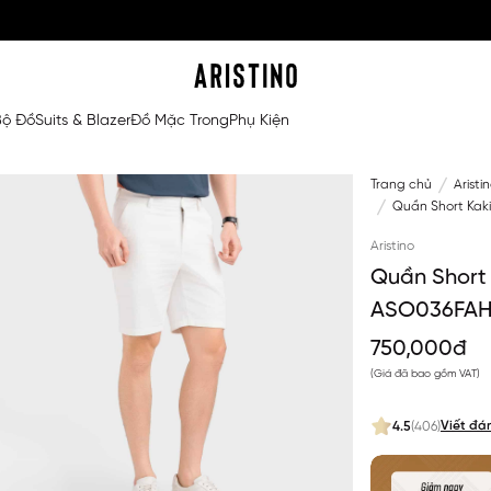
Bộ Đồ
Suits & Blazer
Đồ Mặc Trong
Phụ Kiện
Trang chủ
Aristi
Quần Short Kak
Aristino
Quần Short 
ASO036FA
750,000đ
(Giá đã bao gồm VAT)
Viết đá
4.5
(406)