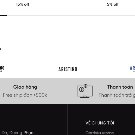
15% off
5% off
O
Giao hàng
Thanh toán
Free ship đơn >500k
Thanh toán trả 
VỀ CHÚNG TÔI
ông Đà, Đường Phạm
Giới thiệu Aristino