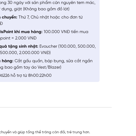
ong 30 ngày với sản phẩm còn nguyên tem mác,
 dụng, giặt (Không bao gồm đồ lót)
n chuyển:
Thứ 7, Chủ nhật hoặc cho đơn từ
NĐ
isPoint khi mua hàng:
100.000 VNĐ tiền mua
spoint = 2.000 VNĐ
quà tặng sinh nhật:
Evoucher (100.000, 500.000,
1.500.000, 2.000.000 VNĐ)
a hàng:
Cắt gấu quần, bóp bụng, sửa cắt ngắn
ng bao gồm tay áo Vest/Blazer)
6226 hỗ trợ từ 8h00:22h00
i chuyển và giúp tổng thể trông cân đối, trẻ trung hơn.