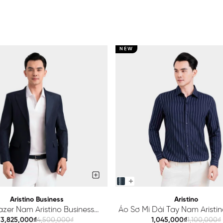
NEW
Aristino Business
Aristino
azer Nam Aristino Business
Áo Sơ Mi Dài Tay Nam Aristino
Premio 1BZ201S0H2
ALS425S0H2
3,825,000₫
4,500,000₫
1,045,000₫
1,100,000₫