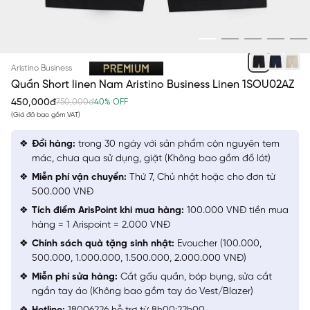
ĐEN 01
Aristino Business
Quần Short linen Nam Aristino Business Linen 1SOU02AZ
450,000đ
750,000đ
40% OFF
(Giá đã bao gồm VAT)
Đổi hàng:
trong 30 ngày với sản phẩm còn nguyên tem
mác, chưa qua sử dụng, giặt (Không bao gồm đồ lót)
Miễn phí vận chuyển:
Thứ 7, Chủ nhật hoặc cho đơn từ
500.000 VNĐ
Tích điểm ArisPoint khi mua hàng:
100.000 VNĐ tiền mua
hàng = 1 Arispoint = 2.000 VNĐ
Chính sách quà tặng sinh nhật:
Evoucher (100.000,
500.000, 1.000.000, 1.500.000, 2.000.000 VNĐ)
Miễn phí sửa hàng:
Cắt gấu quần, bóp bụng, sửa cắt
ngắn tay áo (Không bao gồm tay áo Vest/Blazer)