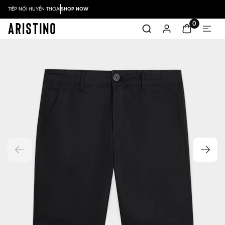
TIẾP NỐI HUYỀN THOẠI
SHOP NOW
0