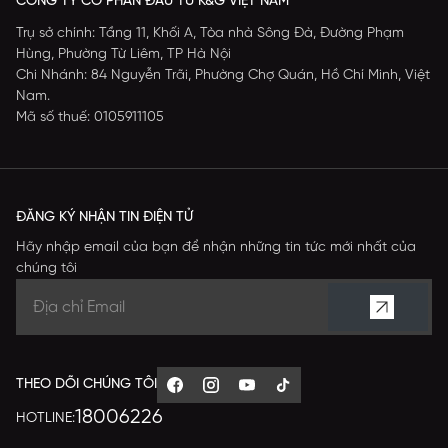
CÔNG TY CỔ PHẦN ĐẦU TƯ K&G VIỆT NAM
Trụ sở chính: Tầng 11, Khối A, Tòa nhà Sông Đà, Đường Phạm
Hùng, Phường Từ Liêm, TP Hà Nội
Chi Nhánh: 84 Nguyễn Trãi, Phường Chợ Quán, Hồ Chí Minh, Việt
Nam.
Mã số thuế: 0105911105
ĐĂNG KÝ NHẬN TIN ĐIỆN TỬ
Hãy nhập email của bạn để nhận những tin tức mới nhất của
chúng tôi
THEO DÕI CHÚNG TÔI
18006226
HOTLINE: