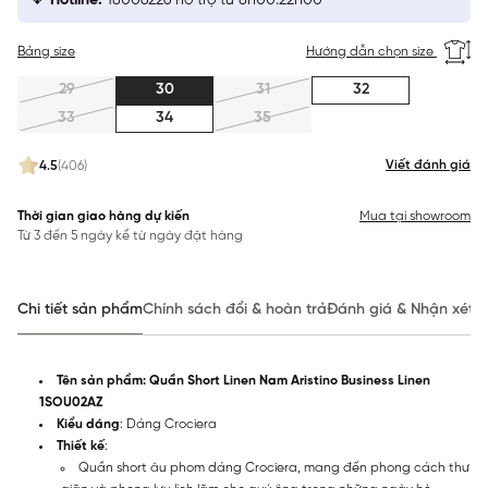
Hotline:
18006226 hỗ trợ từ 8h00:22h00
Bảng size
Hướng dẫn chọn size
29
30
31
32
33
34
35
Viết đánh giá
4.5
(406)
Thời gian giao hàng dự kiến
Mua tại showroom
Từ 3 đến 5 ngày kể từ ngày đặt hàng
Chi tiết sản phẩm
Chính sách đổi & hoàn trả
Đánh giá & Nhận xét
Tên sản phẩm: Quần Short Linen Nam Aristino Business Linen
1SOU02AZ
Kiểu dáng
: Dáng Crociera
Thiết kế
:
Quần short âu phom dáng Crociera, mang đến phong cách thư