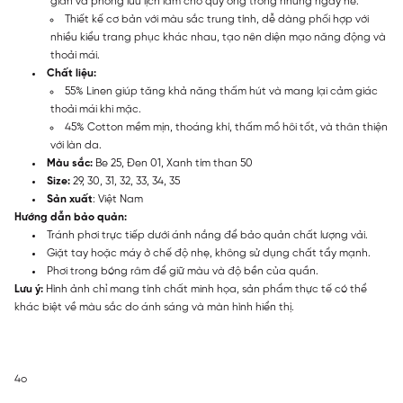
giãn và phong lưu lịch lãm cho quý ông trong những ngày hè.
Thiết kế cơ bản với màu sắc trung tính, dễ dàng phối hợp với
nhiều kiểu trang phục khác nhau, tạo nên diện mạo năng động và
thoải mái.
Chất liệu:
55% Linen giúp tăng khả năng thấm hút và mang lại cảm giác
thoải mái khi mặc.
45% Cotton mềm mịn, thoáng khí, thấm mồ hôi tốt, và thân thiện
với làn da.
Màu sắc:
Be 25, Đen 01, Xanh tím than 50
Size:
29, 30, 31, 32, 33, 34, 35
Sản xuất
: Việt Nam
Hướng dẫn bảo quản:
Tránh phơi trực tiếp dưới ánh nắng để bảo quản chất lượng vải.
Giặt tay hoặc máy ở chế độ nhẹ, không sử dụng chất tẩy mạnh.
Phơi trong bóng râm để giữ màu và độ bền của quần.
Lưu ý:
Hình ảnh chỉ mang tính chất minh họa, sản phẩm thực tế có thể
khác biệt về màu sắc do ánh sáng và màn hình hiển thị.
4o