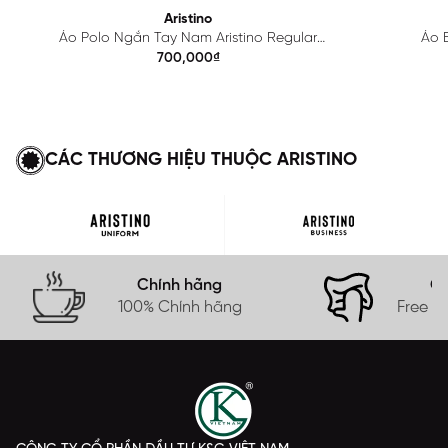
Aristino
Áo Polo Ngắn Tay Nam Aristino Regular
Áo B
APS615EDP01
700,000₫
CÁC THƯƠNG HIỆU THUỘC ARISTINO
Chính hãng
Gi
100% Chính hãng
Free s