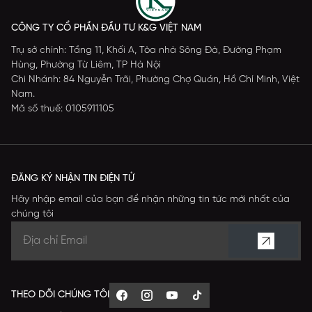
CÔNG TY CỔ PHẦN ĐẦU TƯ K&G VIỆT NAM
Trụ sở chính: Tầng 11, Khối A, Tòa nhà Sông Đà, Đường Phạm
Hùng, Phường Từ Liêm, TP Hà Nội
Chi Nhánh: 84 Nguyễn Trãi, Phường Chợ Quán, Hồ Chí Minh, Việt
Nam.
Mã số thuế: 0105911105
ĐĂNG KÝ NHẬN TIN ĐIỆN TỬ
Hãy nhập email của bạn để nhận những tin tức mới nhất của
chúng tôi
THEO DÕI CHÚNG TÔI