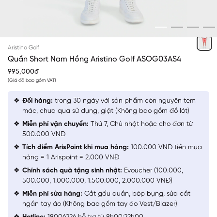
HỒNG 31
Aristino Golf
Quần Short Nam Hồng Aristino Golf ASOG03AS4
995,000đ
(Giá đã bao gồm VAT)
Đổi hàng:
trong 30 ngày với sản phẩm còn nguyên tem
mác, chưa qua sử dụng, giặt (Không bao gồm đồ lót)
Miễn phí vận chuyển:
Thứ 7, Chủ nhật hoặc cho đơn từ
500.000 VNĐ
Tích điểm ArisPoint khi mua hàng:
100.000 VNĐ tiền mua
hàng = 1 Arispoint = 2.000 VNĐ
Chính sách quà tặng sinh nhật:
Evoucher (100.000,
500.000, 1.000.000, 1.500.000, 2.000.000 VNĐ)
Miễn phí sửa hàng:
Cắt gấu quần, bóp bụng, sửa cắt
ngắn tay áo (Không bao gồm tay áo Vest/Blazer)