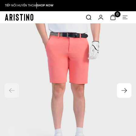
TIẾP NỐI HUYỀN THOẠI
SHOP NOW
0