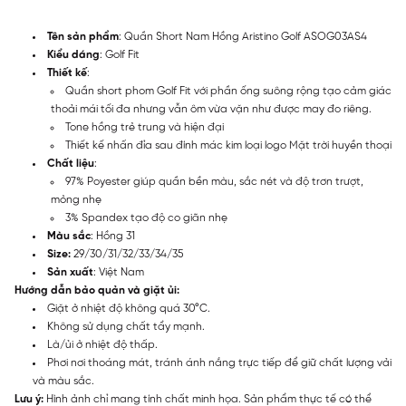
Tên sản phẩm
: Quần Short Nam Hồng Aristino Golf ASOG03AS4
Kiểu dáng
: Golf Fit
Thiết kế
:
Quần short phom Golf Fit với phần ống suông rộng tạo cảm giác
thoải mái tối đa nhưng vẫn ôm vừa vặn như được may đo riêng.
Tone hồng trẻ trung và hiện đại
Thiết kế nhấn đỉa sau đính mác kim loại logo Mặt trời huyền thoại
Chất liệu
:
97% Poyester giúp quần bền màu, sắc nét và độ trơn trượt,
mỏng nhẹ
3% Spandex tạo độ co giãn nhẹ
Màu sắc
: Hồng 31
Size:
29/30/31/32/33/34/35
Sản xuất
: Việt Nam
Hướng dẫn bảo quản và giặt ủi:
Giặt ở nhiệt độ không quá 30°C.
Không sử dụng chất tẩy mạnh.
Là/ủi ở nhiệt độ thấp.
Phơi nơi thoáng mát, tránh ánh nắng trực tiếp để giữ chất lượng vải
và màu sắc.
Lưu ý:
Hình ảnh chỉ mang tính chất minh họa. Sản phẩm thực tế có thể