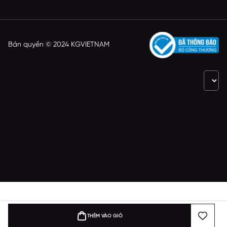
Bản quyền © 2024 KGVIETNAM
THÊM VÀO GIỎ