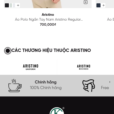
Aristino
Áo Polo Ngắn Tay Nam Aristino Regular
Áo B
APS615EDP01
700,000₫
CÁC THƯƠNG HIỆU THUỘC ARISTINO
Chính hãng
Gi
100% Chính hãng
Free s