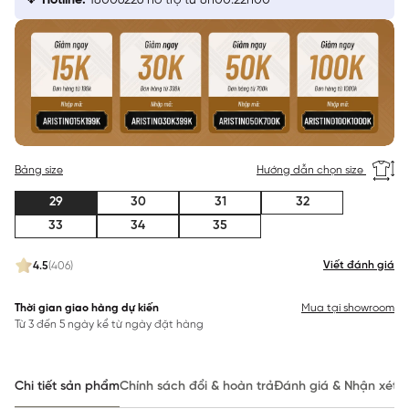
Hotline:
18006226 hỗ trợ từ 8h00:22h00
Bảng size
Hướng dẫn chọn size
29
30
31
32
33
34
35
Viết đánh giá
4.5
(406)
Thời gian giao hàng dự kiến
Mua tại showroom
Từ 3 đến 5 ngày kể từ ngày đặt hàng
Chi tiết sản phẩm
Chính sách đổi & hoàn trả
Đánh giá & Nhận xét