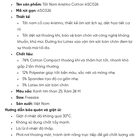
Tên sản phẩm:
Tất Nam Aristino Cotton ASC026
Mã rút gọn:
ASC026
Thiết kế
:
Tất nam cổ cao Aristino, thiết kế ôm sát lịch sự, dệt họa tiết ca
rô
Tất dệt sợi thoáng khí, bảo vệ bàn chân với công nghệ kháng
khuẩn, khử mùi. Đường bo Latex vừa vặn ôm sát bàn chân đem lại
sự thoải mái tối đa.
Chất liệu:
78% Cotton Compact thoáng khí và thấm hút tốt, nhanh khô
gấp 2 lần thông thường
12% Polyester giúp tất bền màu, sắc nét và mỏng nhẹ
5% Spandex tạo độ co giãn nhẹ.
5% Latex ôm sát bàn chân
Màu sắc:
Xanh tím than 25; Xám 28 M
Size:
Freesize
Sản xuất:
Việt Nam
Hướng dẫn bảo quản và giặt ủi:
Giặt ở nhiệt độ không quá 30°C.
Không sử dụng chất tẩy mạnh.
Là/ủi ở nhiệt độ thấp.
Phơi nơi thoáng mát, tránh ánh nắng trực tiếp để giữ chất lượng vải