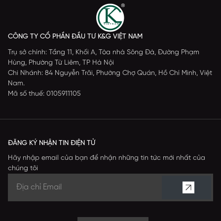
CÔNG TY CỔ PHẦN ĐẦU TƯ K&G VIỆT NAM
Trụ sở chính: Tầng 11, Khối A, Tòa nhà Sông Đà, Đường Phạm
Hùng, Phường Từ Liêm, TP Hà Nội
Chi Nhánh: 84 Nguyễn Trãi, Phường Chợ Quán, Hồ Chí Minh, Việt
Nam.
Mã số thuế: 0105911105
ĐĂNG KÝ NHẬN TIN ĐIỆN TỬ
Hãy nhập email của bạn để nhận những tin tức mới nhất của
chúng tôi