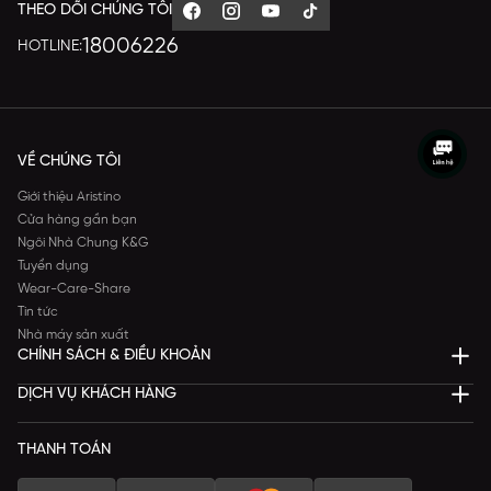
THEO DÕI CHÚNG TÔI
18006226
HOTLINE:
VỀ CHÚNG TÔI
Giới thiệu Aristino
Cửa hàng gần bạn
Ngôi Nhà Chung K&G
Tuyển dụng
Wear-Care-Share
Tin tức
Nhà máy sản xuất
CHÍNH SÁCH & ĐIỀU KHOẢN
DỊCH VỤ KHÁCH HÀNG
THANH TOÁN