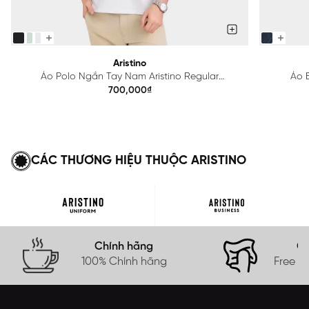
Aristino
Áo Polo Ngắn Tay Nam Aristino Regular
Áo B
APS615EDP01
700,000₫
CÁC THƯƠNG HIỆU THUỘC ARISTINO
Chính hãng
Gi
100% Chính hãng
Free s