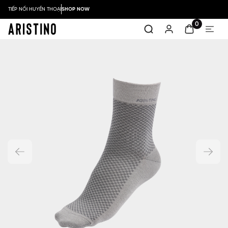
TIẾP NỐI HUYỀN THOẠI
SHOP NOW
0