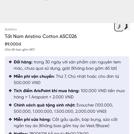
XÁM
Aristino
Tất Nam Aristino Cotton ASC026
89,000đ
(Giá đã bao gồm VAT)
Đổi hàng:
trong 30 ngày với sản phẩm còn nguyên tem
mác, chưa qua sử dụng, giặt (Không bao gồm đồ lót)
Miễn phí vận chuyển:
Thứ 7, Chủ nhật hoặc cho đơn từ
500.000 VNĐ
Tích điểm ArisPoint khi mua hàng:
100.000 VNĐ tiền mua
hàng = 1 Arispoint = 2.000 VNĐ
Chính sách quà tặng sinh nhật:
Evoucher (100.000,
500.000, 1.000.000, 1.500.000, 2.000.000 VNĐ)
Miễn phí sửa hàng:
Cắt gấu quần, bóp bụng, sửa cắt
ngắn tay áo (Không bao gồm tay áo Vest/Blazer)