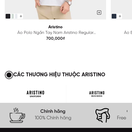
Aristino
Áo Polo Ngắn Tay Nam Aristino Regular
Áo B
APS615EDP01
700,000₫
CÁC THƯƠNG HIỆU THUỘC ARISTINO
Chính hãng
Gi
100% Chính hãng
Free s