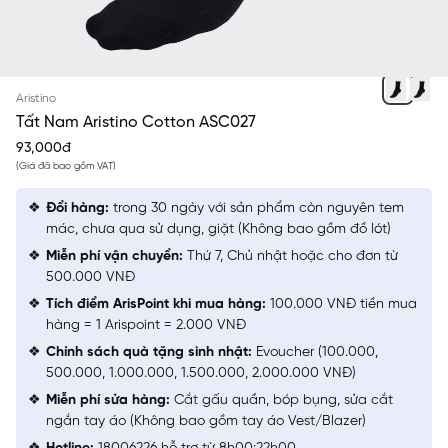
XANH TÍM THAN
Aristino
Tất Nam Aristino Cotton ASC027
93,000đ
(Giá đã bao gồm VAT)
Đổi hàng:
trong 30 ngày với sản phẩm còn nguyên tem
mác, chưa qua sử dụng, giặt (Không bao gồm đồ lót)
Miễn phí vận chuyển:
Thứ 7, Chủ nhật hoặc cho đơn từ
500.000 VNĐ
Tích điểm ArisPoint khi mua hàng:
100.000 VNĐ tiền mua
hàng = 1 Arispoint = 2.000 VNĐ
Chính sách quà tặng sinh nhật:
Evoucher (100.000,
500.000, 1.000.000, 1.500.000, 2.000.000 VNĐ)
Miễn phí sửa hàng:
Cắt gấu quần, bóp bụng, sửa cắt
ngắn tay áo (Không bao gồm tay áo Vest/Blazer)