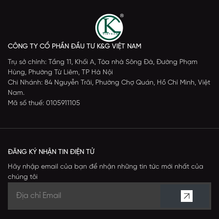
CÔNG TY CỔ PHẦN ĐẦU TƯ K&G VIỆT NAM
Trụ sở chính: Tầng 11, Khối A, Tòa nhà Sông Đà, Đường Phạm
Hùng, Phường Từ Liêm, TP Hà Nội
Chi Nhánh: 84 Nguyễn Trãi, Phường Chợ Quán, Hồ Chí Minh, Việt
Nam.
Mã số thuế: 0105911105
ĐĂNG KÝ NHẬN TIN ĐIỆN TỬ
Hãy nhập email của bạn để nhận những tin tức mới nhất của
chúng tôi