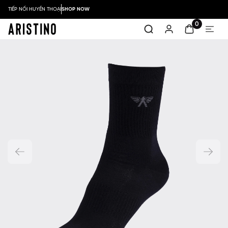
TIẾP NỐI HUYỀN THOẠI
SHOP NOW
0