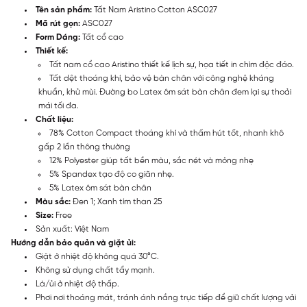
Tên sản phẩm:
Tất Nam Aristino Cotton ASC027
Mã rút gọn:
ASC027
Form Dáng:
Tất cổ cao
Thiết kế:
Tất nam cổ cao Aristino thiết kế lịch sự, họa tiết in chìm độc đáo.
Tất dệt thoáng khí, bảo vệ bàn chân với công nghệ kháng
khuẩn, khử mùi. Đường bo Latex ôm sát bàn chân đem lại sự thoải
mái tối đa.
Chất liệu:
78% Cotton Compact thoáng khí và thấm hút tốt, nhanh khô
gấp 2 lần thông thường
12% Polyester giúp tất bền màu, sắc nét và mỏng nhẹ
5% Spandex tạo độ co giãn nhẹ.
5% Latex ôm sát bàn chân
Màu sắc:
Đen 1; Xanh tím than 25
Size:
Free
Sản xuất: Việt Nam
Hướng dẫn bảo quản và giặt ủi:
Giặt ở nhiệt độ không quá 30°C.
Không sử dụng chất tẩy mạnh.
Là/ủi ở nhiệt độ thấp.
Phơi nơi thoáng mát, tránh ánh nắng trực tiếp để giữ chất lượng vải