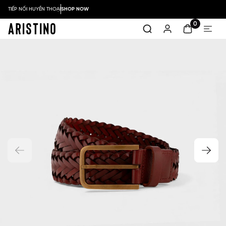
TIẾP NỐI HUYỀN THOẠI
SHOP NOW
0