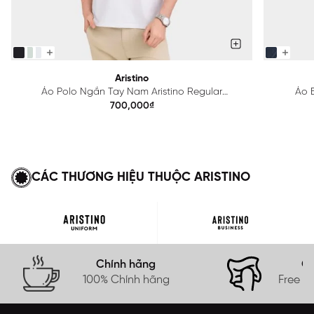
Aristino
Áo Polo Ngắn Tay Nam Aristino Regular
Áo B
APS615EDP01
700,000₫
CÁC THƯƠNG HIỆU THUỘC ARISTINO
Chính hãng
Gi
100% Chính hãng
Free s