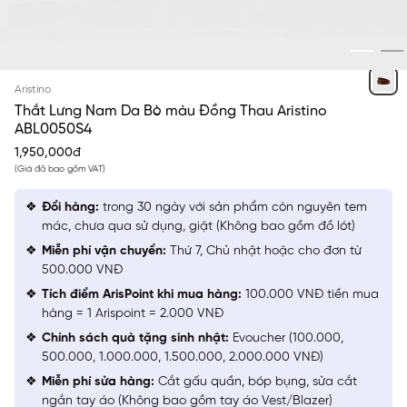
VÀNG-NÂU TRƠN
Aristino
Thắt Lưng Nam Da Bò màu Đồng Thau Aristino
ABL0050S4
1,950,000đ
(Giá đã bao gồm VAT)
Đổi hàng:
trong 30 ngày với sản phẩm còn nguyên tem
mác, chưa qua sử dụng, giặt (Không bao gồm đồ lót)
Miễn phí vận chuyển:
Thứ 7, Chủ nhật hoặc cho đơn từ
500.000 VNĐ
Tích điểm ArisPoint khi mua hàng:
100.000 VNĐ tiền mua
hàng = 1 Arispoint = 2.000 VNĐ
Chính sách quà tặng sinh nhật:
Evoucher (100.000,
500.000, 1.000.000, 1.500.000, 2.000.000 VNĐ)
Miễn phí sửa hàng:
Cắt gấu quần, bóp bụng, sửa cắt
ngắn tay áo (Không bao gồm tay áo Vest/Blazer)