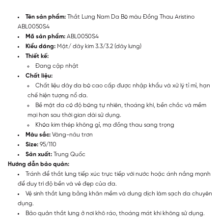
Tên sản phẩm:
Thắt Lưng Nam Da Bò màu Đồng Thau Aristino
ABL0050S4
Mã sản phẩm:
ABL0050S4
Kiểu dáng:
Mặt/ dây kim 3.3/3.2 (dây lưng)
Thiết kế:
Đang cập nhật
Chất liệu:
Chất liệu dây da bò cao cấp được nhập khẩu và xử lý tỉ mỉ, hạn
chế hiện tượng nổ da.
Bề mặt da có độ bóng tự nhiên, thoáng khí, bền chắc và mềm
mại hơn sau thời gian dài sử dụng.
Khóa kim thép không gỉ, mạ đồng thau sang trọng
Màu sắc:
Vàng-nâu trơn
Size:
95/110
Sản xuất:
Trung Quốc
Hướng dẫn bảo quản:
Tránh để thắt lưng tiếp xúc trực tiếp với nước hoặc ánh nắng mạnh
để duy trì độ bền và vẻ đẹp của da.
Vệ sinh thắt lưng bằng khăn mềm và dung dịch làm sạch da chuyên
dụng.
Bảo quản thắt lưng ở nơi khô ráo, thoáng mát khi không sử dụng.