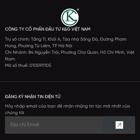
CÔNG TY CỔ PHẦN ĐẦU TƯ K&G VIỆT NAM
Trụ sở chính: Tầng 11, Khối A, Tòa nhà Sông Đà, Đường Phạm
Hùng, Phường Từ Liêm, TP Hà Nội
Chi Nhánh: 84 Nguyễn Trãi, Phường Chợ Quán, Hồ Chí Minh, Việt
Nam.
Mã số thuế: 0105911105
ĐĂNG KÝ NHẬN TIN ĐIỆN TỬ
Hãy nhập email của bạn để nhận những tin tức mới nhất của
chúng tôi