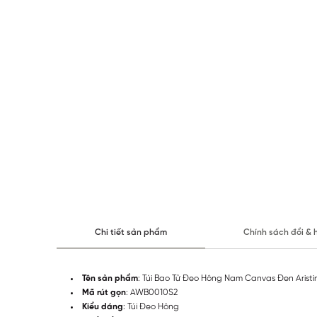
Chi tiết sản phẩm
Chính sách đổi & 
Tên sản phẩm
: Túi Bao Tử Đeo Hông Nam Canvas Đen Aris
Mã rút gọn
: AWB0010S2
Kiểu dáng
: Túi Đeo Hông