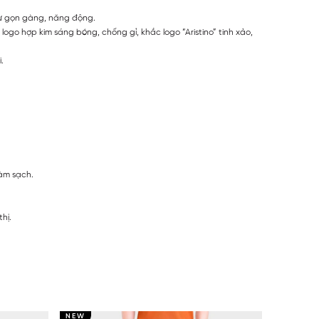
 sự gọn gàng, năng động.
logo hợp kim sáng bóng, chống gỉ, khắc logo “Aristino” tinh xảo,
.
àm sạch.
hị.
NEW
NEW