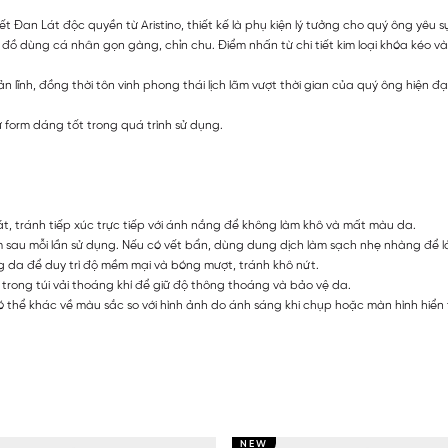
ết Đan Lát độc quyền từ Aristino, thiết kế là phụ kiện lý tưởng cho quý ông yêu
đồ dùng cá nhân gọn gàng, chỉn chu. Điểm nhấn từ chi tiết kim loại khóa kéo và 
lĩnh, đồng thời tôn vinh phong thái lịch lãm vượt thời gian của quý ông hiện đại
form dáng tốt trong quá trình sử dụng.
, tránh tiếp xúc trực tiếp với ánh nắng để không làm khô và mất màu da.
au mỗi lần sử dụng. Nếu có vết bẩn, dùng dung dịch làm sạch nhẹ nhàng để l
a để duy trì độ mềm mại và bóng mượt, tránh khô nứt.
trong túi vải thoáng khí để giữ độ thông thoáng và bảo vệ da.
 thể khác về màu sắc so với hình ảnh do ánh sáng khi chụp hoặc màn hình hiển t
NEW