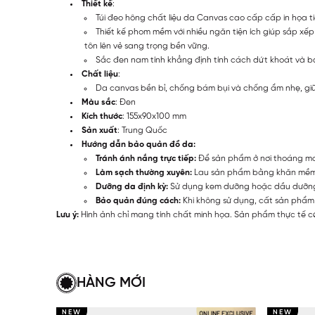
Thiết kế
:
Túi đeo hông chất liệu da Canvas cao cấp cấp in họa ti
Thiết kế phom mềm với nhiều ngăn tiện ích giúp sắp xếp 
tôn lên vẻ sang trọng bền vững.
Sắc đen nam tính khẳng định tính cách dứt khoát và bản 
Chất liệu
:
Da canvas bền bỉ, chống bám bụi và chống ẩm nhẹ, giữ 
Màu sắc
: Đen
Kích thước
: 155x90x100 mm
Sản xuất
: Trung Quốc
Hướng dẫn bảo quản đồ da:
Tránh ánh nắng trực tiếp:
Để sản phẩm ở nơi thoáng mát
Làm sạch thường xuyên:
Lau sản phẩm bằng khăn mềm s
Dưỡng da định kỳ:
Sử dụng kem dưỡng hoặc dầu dưỡng d
Bảo quản đúng cách:
Khi không sử dụng, cất sản phẩm 
Lưu ý:
Hình ảnh chỉ mang tính chất minh họa. Sản phẩm thực tế có
HÀNG MỚI
NEW
NEW