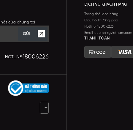
DỊCH VỤ KHÁCH HÀNG
Trạng thái đơn hàng
Câu hỏi thường gặp
nhất của chúng tôi
Hotline: 1800 6226
Email: ecom@kgvietnam.com
GỬI
THANH TOÁN
18006226
HOTLINE: