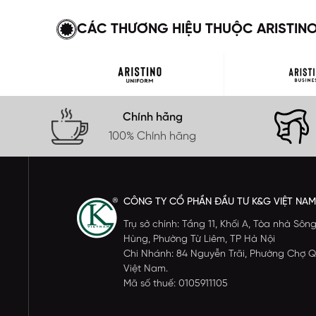
CÁC THƯƠNG HIỆU THUỘC ARISTIN
Chính hãng
100% Chính hãng
CÔNG TY CỔ PHẦN ĐẦU TƯ K&G VIỆT NAM
Trụ sở chính: Tầng 11, Khối A, Tòa nhà S
Hùng, Phường Từ Liêm, TP Hà Nội
Chi Nhánh: 84 Nguyễn Trãi, Phường Chợ Q
Việt Nam.
Mã số thuế: 0105911105