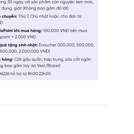
ong 30 ngày với sản phẩm còn nguyên tem mác,
 dụng, giặt (Không bao gồm đồ lót)
n chuyển:
Thứ 7, Chủ nhật hoặc cho đơn từ
NĐ
isPoint khi mua hàng:
100.000 VNĐ tiền mua
spoint = 2.000 VNĐ
quà tặng sinh nhật:
Evoucher (100.000, 500.000,
1.500.000, 2.000.000 VNĐ)
a hàng:
Cắt gấu quần, bóp bụng, sửa cắt ngắn
ng bao gồm tay áo Vest/Blazer)
6226 hỗ trợ từ 8h00:22h00