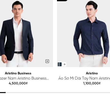
Aristino Business
Aristino
azer Nam Aristino Business
Áo Sơ Mi Dài Tay Nam Aristino
Premio 1BZ201S0H2
ALS425S0H2
4,500,000₫
1,100,000₫