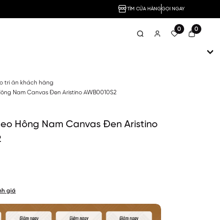
TÌM CỬA HÀNG
GỌI NGAY
0
0
no tri ân khách hàng
 Hông Nam Canvas Đen Aristino AWB0010S2
 Đeo Hông Nam Canvas Đen Aristino
2
nh giá