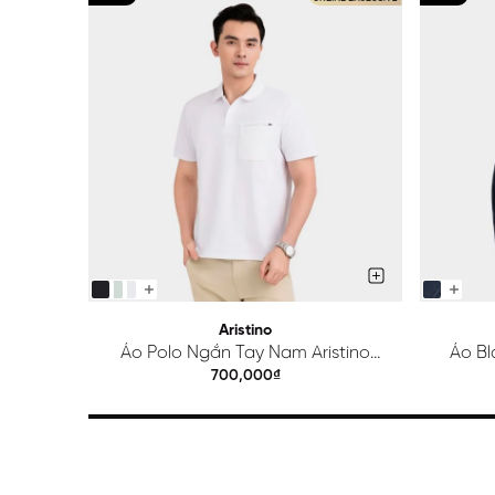
Aristino
Áo Polo Ngắn Tay Nam Aristino
Áo Bl
Regular APS615EDP01
700,000₫