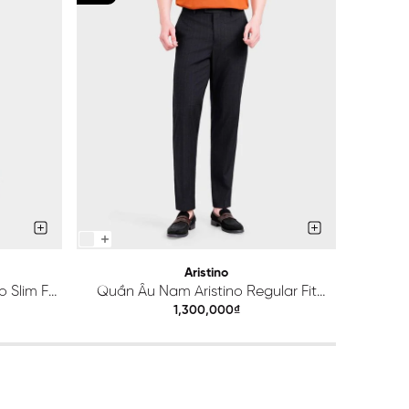
Aristino
 Slim Fit
Quần Âu Nam Aristino Regular Fit
Quầ
ATR203S0H2
1,300,000₫