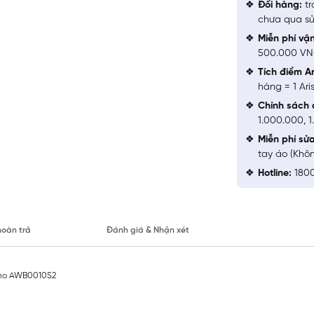
Đổi hàng:
tr
chưa qua sử
Miễn phí vậ
500.000 V
Tích điểm Ar
hàng = 1 Ari
Chính sách 
1.000.000, 
Miễn phí sử
tay áo (Khô
Hotline:
1800
hoàn trả
Đánh giá & Nhận xét
tino AWB0010S2