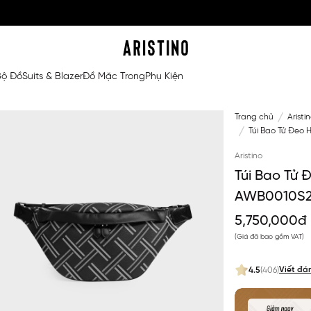
Bộ Đồ
Suits & Blazer
Đồ Mặc Trong
Phụ Kiện
Trang chủ
Aristi
Túi Bao Tử Đeo
Aristino
Túi Bao Tử
AWB0010S
5,750,000đ
(Giá đã bao gồm VAT)
Viết đá
4.5
(406)