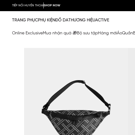
TIẾP NỐI HUYỀN THOẠI
SHOP NOW
TRANG PHỤC
PHỤ KIỆN
ĐỒ DA
THƯƠNG HIỆU
ACTIVE
Online Exclusive
Mua nhận quà 🎁
Bộ sưu tập
Hàng mới
Áo
Quần