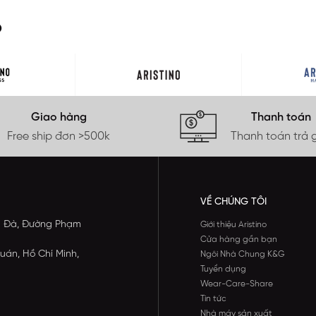
O
Giao hàng
Thanh toán
Free ship đơn >500k
Thanh toán trả 
VỀ CHÚNG TÔI
ông Đà, Đường Phạm
Giới thiệu Aristino
Cửa hàng gần bạn
uán, Hồ Chí Minh,
Ngôi Nhà Chung K&G
Tuyển dụng
Wear-Care-Share
Tin tức
Nhà máy sản xuất