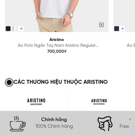
Aristino
Áo Polo Ngắn Tay Nam Aristino Regular
Áo B
APS615EDP01
700,000₫
CÁC THƯƠNG HIỆU THUỘC ARISTINO
Chính hãng
Gi
100% Chính hãng
Free s