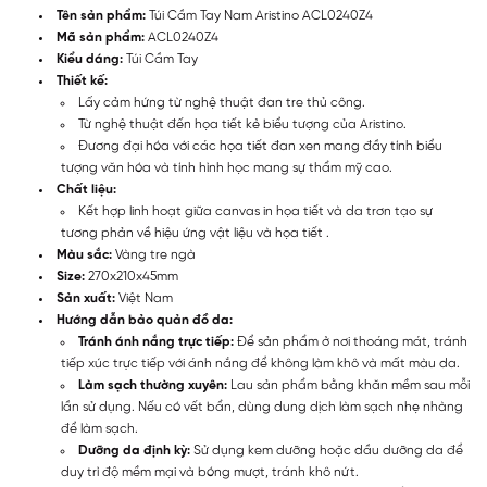
Tên sản phẩm:
Túi Cầm Tay Nam Aristino ACL0240Z4
Mã sản phẩm:
ACL0240Z4
Kiểu dáng:
Túi Cầm Tay
Thiết kế:
Lấy cảm hứng từ nghệ thuật đan tre thủ công.
Từ nghệ thuật đến họa tiết kẻ biểu tượng của Aristino.
Đương đại hóa với các họa tiết đan xen mang đầy tính biểu
tượng văn hóa và tính hình học mang sự thẩm mỹ cao.
Chất liệu:
Kết hợp linh hoạt giữa canvas in họa tiết và da trơn tạo sự
tương phản về hiệu ứng vật liệu và họa tiết .
Màu sắc:
Vàng tre ngà
Size:
270x210x45mm
Sản xuất:
Việt Nam
Hướng dẫn bảo quản đồ da:
Tránh ánh nắng trực tiếp:
Để sản phẩm ở nơi thoáng mát, tránh
tiếp xúc trực tiếp với ánh nắng để không làm khô và mất màu da.
Làm sạch thường xuyên:
Lau sản phẩm bằng khăn mềm sau mỗi
lần sử dụng. Nếu có vết bẩn, dùng dung dịch làm sạch nhẹ nhàng
để làm sạch.
Dưỡng da định kỳ:
Sử dụng kem dưỡng hoặc dầu dưỡng da để
duy trì độ mềm mại và bóng mượt, tránh khô nứt.