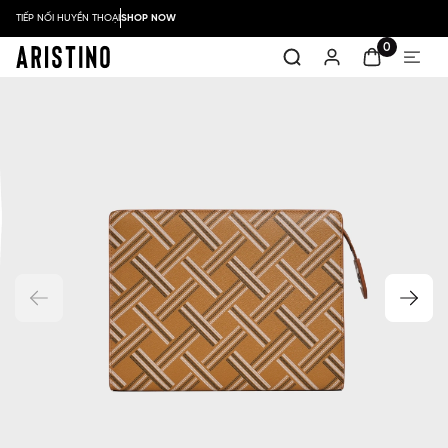
TIẾP NỐI HUYỀN THOẠI
SHOP NOW
0