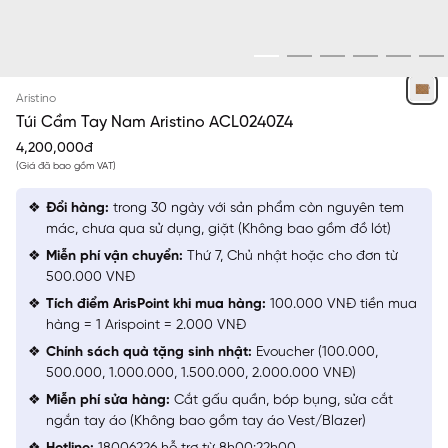
VÀNG
Aristino
Túi Cầm Tay Nam Aristino ACL0240Z4
4,200,000đ
(Giá đã bao gồm VAT)
Đổi hàng:
trong 30 ngày với sản phẩm còn nguyên tem
mác, chưa qua sử dụng, giặt (Không bao gồm đồ lót)
Miễn phí vận chuyển:
Thứ 7, Chủ nhật hoặc cho đơn từ
500.000 VNĐ
Tích điểm ArisPoint khi mua hàng:
100.000 VNĐ tiền mua
hàng = 1 Arispoint = 2.000 VNĐ
Chính sách quà tặng sinh nhật:
Evoucher (100.000,
500.000, 1.000.000, 1.500.000, 2.000.000 VNĐ)
Miễn phí sửa hàng:
Cắt gấu quần, bóp bụng, sửa cắt
ngắn tay áo (Không bao gồm tay áo Vest/Blazer)