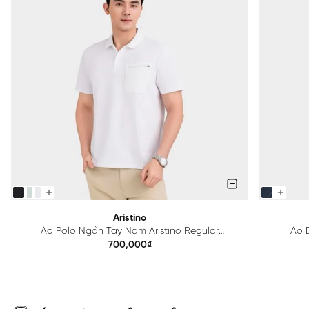
Aristino
Áo Polo Ngắn Tay Nam Aristino Regular
Áo B
APS615EDP01
700,000₫