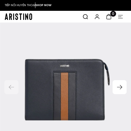
TIẾP NỐI HUYỀN THOẠI
SHOP NOW
0