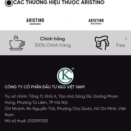
CÁC THƯƠNG HIỆU THUỘC ARISTINO
Chính hãng
Gi
100% Chính hãng
Free s
CÔNG TY CỔ PHẦN ĐẦU TƯ K&G VIỆT NAM
Trụ sở chính: Tầng 11, Khối A, Tòa nhà Sông Đà, Đường Phạm
Hùng, Phường Từ Liêm, TP Hà Nội
Chi Nhánh: 84 Nguyễn Trãi, Phường Chợ Quán, Hồ Chí Minh, Việt
Nam.
Mã số thuế: 0105911105