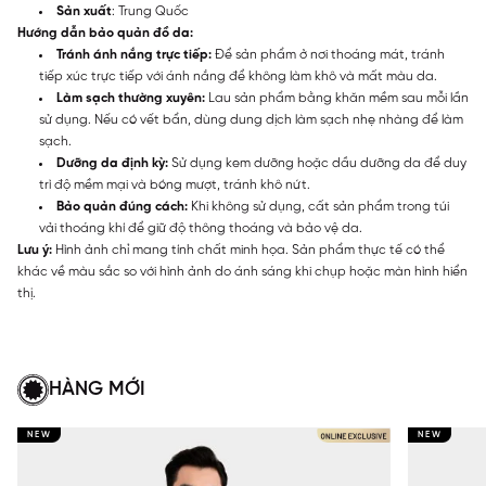
Sản xuất
: Trung Quốc
Hướng dẫn bảo quản đồ da:
Tránh ánh nắng trực tiếp:
Để sản phẩm ở nơi thoáng mát, tránh
tiếp xúc trực tiếp với ánh nắng để không làm khô và mất màu da.
Làm sạch thường xuyên:
Lau sản phẩm bằng khăn mềm sau mỗi lần
sử dụng. Nếu có vết bẩn, dùng dung dịch làm sạch nhẹ nhàng để làm
sạch.
Dưỡng da định kỳ:
Sử dụng kem dưỡng hoặc dầu dưỡng da để duy
trì độ mềm mại và bóng mượt, tránh khô nứt.
Bảo quản đúng cách:
Khi không sử dụng, cất sản phẩm trong túi
vải thoáng khí để giữ độ thông thoáng và bảo vệ da.
Lưu ý:
Hình ảnh chỉ mang tính chất minh họa. Sản phẩm thực tế có thể
khác về màu sắc so với hình ảnh do ánh sáng khi chụp hoặc màn hình hiển
thị.
HÀNG MỚI
NEW
NEW