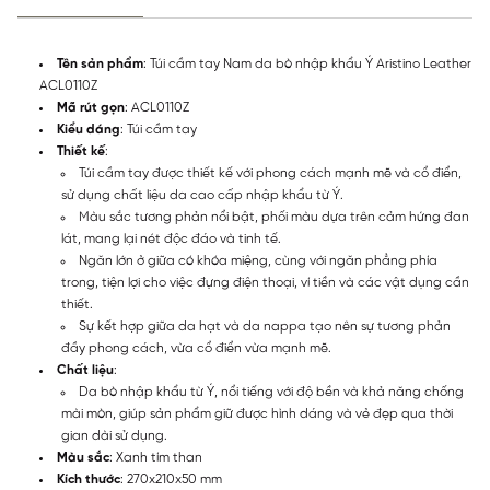
Tên sản phẩm
: Túi cầm tay Nam da bò nhập khẩu Ý Aristino Leather
ACL0110Z
Mã rút gọn
: ACL0110Z
Kiểu dáng
: Túi cầm tay
Thiết kế
:
Túi cầm tay được thiết kế với phong cách mạnh mẽ và cổ điển,
sử dụng chất liệu da cao cấp nhập khẩu từ Ý.
Màu sắc tương phản nổi bật, phối màu dựa trên cảm hứng đan
lát, mang lại nét độc đáo và tinh tế.
Ngăn lớn ở giữa có khóa miệng, cùng với ngăn phẳng phía
trong, tiện lợi cho việc đựng điện thoại, ví tiền và các vật dụng cần
thiết.
Sự kết hợp giữa da hạt và da nappa tạo nên sự tương phản
đầy phong cách, vừa cổ điển vừa mạnh mẽ.
Chất liệu
:
Da bò nhập khẩu từ Ý, nổi tiếng với độ bền và khả năng chống
mài mòn, giúp sản phẩm giữ được hình dáng và vẻ đẹp qua thời
gian dài sử dụng.
Màu sắc
: Xanh tím than
Kích thước
: 270x210x50 mm