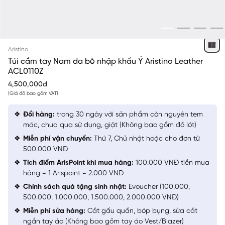
NAVY
Aristino
Túi cầm tay Nam da bò nhập khẩu Ý Aristino Leather
ACL0110Z
4,500,000đ
(Giá đã bao gồm VAT)
Đổi hàng:
trong 30 ngày với sản phẩm còn nguyên tem
mác, chưa qua sử dụng, giặt (Không bao gồm đồ lót)
Miễn phí vận chuyển:
Thứ 7, Chủ nhật hoặc cho đơn từ
500.000 VNĐ
Tích điểm ArisPoint khi mua hàng:
100.000 VNĐ tiền mua
hàng = 1 Arispoint = 2.000 VNĐ
Chính sách quà tặng sinh nhật:
Evoucher (100.000,
500.000, 1.000.000, 1.500.000, 2.000.000 VNĐ)
Miễn phí sửa hàng:
Cắt gấu quần, bóp bụng, sửa cắt
ngắn tay áo (Không bao gồm tay áo Vest/Blazer)