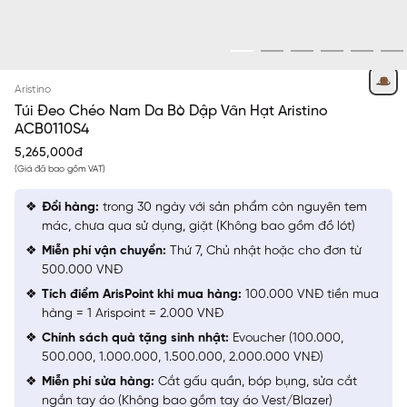
NÂU
Aristino
Túi Đeo Chéo Nam Da Bò Dập Vân Hạt Aristino
ACB0110S4
5,265,000đ
(Giá đã bao gồm VAT)
Đổi hàng:
trong 30 ngày với sản phẩm còn nguyên tem
mác, chưa qua sử dụng, giặt (Không bao gồm đồ lót)
Miễn phí vận chuyển:
Thứ 7, Chủ nhật hoặc cho đơn từ
500.000 VNĐ
Tích điểm ArisPoint khi mua hàng:
100.000 VNĐ tiền mua
hàng = 1 Arispoint = 2.000 VNĐ
Chính sách quà tặng sinh nhật:
Evoucher (100.000,
500.000, 1.000.000, 1.500.000, 2.000.000 VNĐ)
Miễn phí sửa hàng:
Cắt gấu quần, bóp bụng, sửa cắt
ngắn tay áo (Không bao gồm tay áo Vest/Blazer)