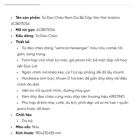
Tên sản phẩm
: Túi Đeo Chéo Nam Da Bò Dập Vân Hạt Aristino
ACB0110S4
Mã rút gọn
: ACB0110S4
Kiểu dáng
: Túi Đeo Chéo
Thiết kế
:
Túi đeo chéo dáng “vertical messenger” màu nâu camel, tối
giản, sang trọng.
Form hộp chữ nhật bo tròn, giữ phom tốt; bề mặt dập nổi hoạ
tiết Đan Lát
Ngăn chính mở khóa kéo; có 1 túi zip phẳng để đồ lấy nhanh.
Hardware ánh bạc, khoen D hai bên để gắn dây (dây rời/điều
chỉnh độ dài).
Viền bo nổi quanh thân, đường may gọn
Kèm dây đeo chéo cùng màu dập tên thương hiệu ARISTINO
Phù hợp đi làm nhẹ, café, du lịch; phối đẹp với sơ mi/tee + quần
jeans hoặc đồ linen.
Chất liệu
:
Da bò
Màu sắc
: Nâu
Kích thước
: 190x230x55 mm