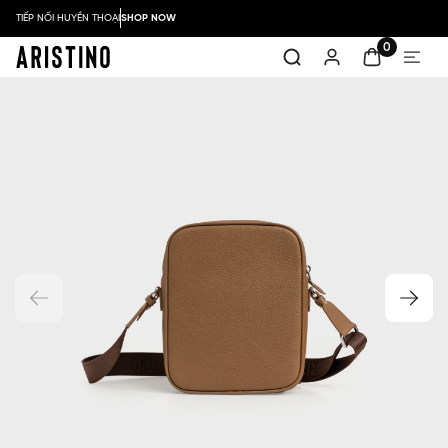
TIẾP NỐI HUYỀN THOẠI
SHOP NOW
0