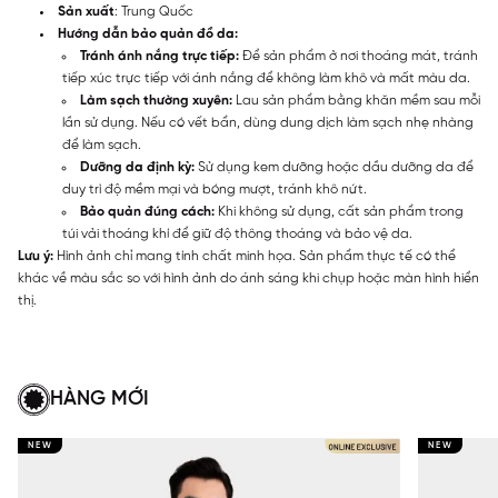
Sản xuất
: Trung Quốc
Hướng dẫn bảo quản đồ da:
Tránh ánh nắng trực tiếp:
Để sản phẩm ở nơi thoáng mát, tránh
tiếp xúc trực tiếp với ánh nắng để không làm khô và mất màu da.
Làm sạch thường xuyên:
Lau sản phẩm bằng khăn mềm sau mỗi
lần sử dụng. Nếu có vết bẩn, dùng dung dịch làm sạch nhẹ nhàng
để làm sạch.
Dưỡng da định kỳ:
Sử dụng kem dưỡng hoặc dầu dưỡng da để
duy trì độ mềm mại và bóng mượt, tránh khô nứt.
Bảo quản đúng cách:
Khi không sử dụng, cất sản phẩm trong
túi vải thoáng khí để giữ độ thông thoáng và bảo vệ da.
Lưu ý:
Hình ảnh chỉ mang tính chất minh họa. Sản phẩm thực tế có thể
khác về màu sắc so với hình ảnh do ánh sáng khi chụp hoặc màn hình hiển
thị.
HÀNG MỚI
NEW
NEW