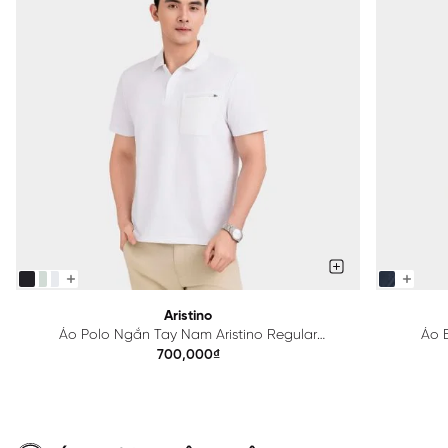
Aristino
Áo Polo Ngắn Tay Nam Aristino Regular
Áo B
APS615EDP01
700,000₫