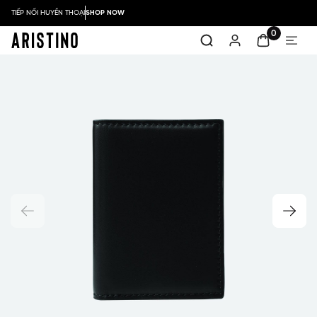
TIẾP NỐI HUYỀN THOẠI
SHOP NOW
0