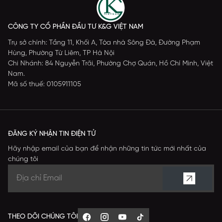
CÔNG TY CỔ PHẦN ĐẦU TƯ K&G VIỆT NAM
Trụ sở chính: Tầng 11, Khối A, Tòa nhà Sông Đà, Đường Phạm
Hùng, Phường Từ Liêm, TP Hà Nội
Chi Nhánh: 84 Nguyễn Trãi, Phường Chợ Quán, Hồ Chí Minh, Việt
Nam.
Mã số thuế: 0105911105
ĐĂNG KÝ NHẬN TIN ĐIỆN TỬ
Hãy nhập email của bạn để nhận những tin tức mới nhất của
chúng tôi
THEO DÕI CHÚNG TÔI