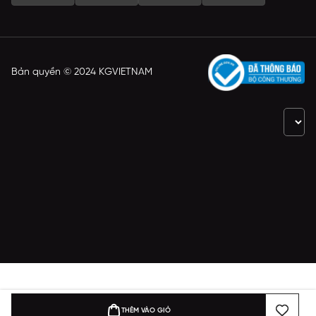
Bản quyền © 2024 KGVIETNAM
THÊM VÀO GIỎ