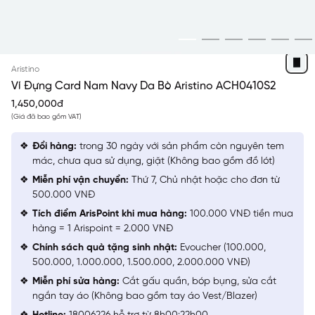
NAVY
Aristino
Ví Đựng Card Nam Navy Da Bò Aristino ACH0410S2
1,450,000đ
(Giá đã bao gồm VAT)
Đổi hàng:
trong 30 ngày với sản phẩm còn nguyên tem
mác, chưa qua sử dụng, giặt (Không bao gồm đồ lót)
Miễn phí vận chuyển:
Thứ 7, Chủ nhật hoặc cho đơn từ
500.000 VNĐ
Tích điểm ArisPoint khi mua hàng:
100.000 VNĐ tiền mua
hàng = 1 Arispoint = 2.000 VNĐ
Chính sách quà tặng sinh nhật:
Evoucher (100.000,
500.000, 1.000.000, 1.500.000, 2.000.000 VNĐ)
Miễn phí sửa hàng:
Cắt gấu quần, bóp bụng, sửa cắt
ngắn tay áo (Không bao gồm tay áo Vest/Blazer)