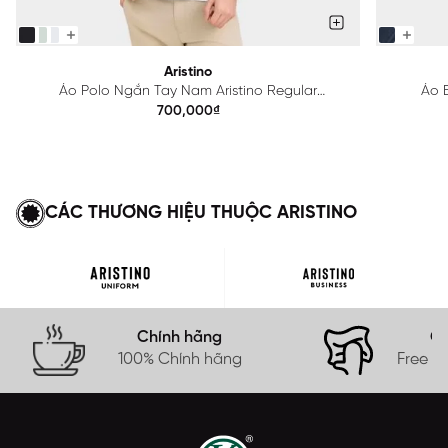
Aristino
Áo Polo Ngắn Tay Nam Aristino Regular
Áo B
APS615EDP01
700,000₫
CÁC THƯƠNG HIỆU THUỘC ARISTINO
Chính hãng
Gi
100% Chính hãng
Free s