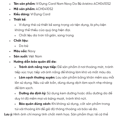
Tên sản phẩm:
Ví Đựng Card Nam Navy Da Bò Aristino ACH0410S2
Mã sản phẩm:
ACH0410S2
Kiểu dáng:
Ví Đựng Card
Thiết kế:
Ví đựng thẻ có thiết kế sang trọng và tiện dụng, là phụ kiện
không thể thiếu của quý ông hiện đại.
Chất liệu da trơn tối giản, sang trọng
Chất liệu:
Da bò
Màu sắc:
Navy
Sản xuất:
Việt Nam
Hướng dẫn bảo quản đồ da:
Tránh ánh nắng trực tiếp:
Để sản phẩm ở nơi thoáng mát, tránh
tiếp xúc trực tiếp với ánh nắng để không làm khô và mất màu da.
Làm sạch thường xuyên:
Lau sản phẩm bằng khăn mềm sau mỗi
lần sử dụng. Nếu có vết bẩn, dùng dung dịch làm sạch nhẹ nhàng
để làm sạch.
Dưỡng da định kỳ:
Sử dụng kem dưỡng hoặc dầu dưỡng da để
duy trì độ mềm mại và bóng mượt, tránh khô nứt.
Bảo quản đúng cách:
Khi không sử dụng, cất sản phẩm trong
túi vải thoáng khí để giữ độ thông thoáng và bảo vệ da.
Lưu ý:
Hình ảnh chỉ mang tính chất minh họa. Sản phẩm thực tế có thể