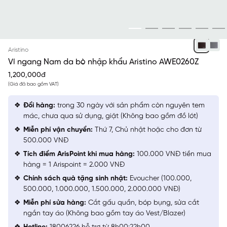
NÂU
Aristino
Ví ngang Nam da bò nhập khẩu Aristino AWE0260Z
1,200,000đ
(Giá đã bao gồm VAT)
Đổi hàng:
trong 30 ngày với sản phẩm còn nguyên tem
mác, chưa qua sử dụng, giặt (Không bao gồm đồ lót)
Miễn phí vận chuyển:
Thứ 7, Chủ nhật hoặc cho đơn từ
500.000 VNĐ
Tích điểm ArisPoint khi mua hàng:
100.000 VNĐ tiền mua
hàng = 1 Arispoint = 2.000 VNĐ
Chính sách quà tặng sinh nhật:
Evoucher (100.000,
500.000, 1.000.000, 1.500.000, 2.000.000 VNĐ)
Miễn phí sửa hàng:
Cắt gấu quần, bóp bụng, sửa cắt
ngắn tay áo (Không bao gồm tay áo Vest/Blazer)