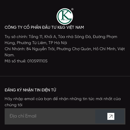
CÔNG TY CỔ PHẦN ĐẦU TƯ K&G VIỆT NAM
Trụ sở chính: Tầng 11, Khối A, Tòa nhà Sông Đà, Đường Phạm
Hùng, Phường Từ Liêm, TP Hà Nội
Chi Nhánh: 84 Nguyễn Trãi, Phường Chợ Quán, Hồ Chí Minh, Việt
Nam.
Mã số thuế: 0105911105
ĐĂNG KÝ NHẬN TIN ĐIỆN TỬ
Hãy nhập email của bạn để nhận những tin tức mới nhất của
chúng tôi