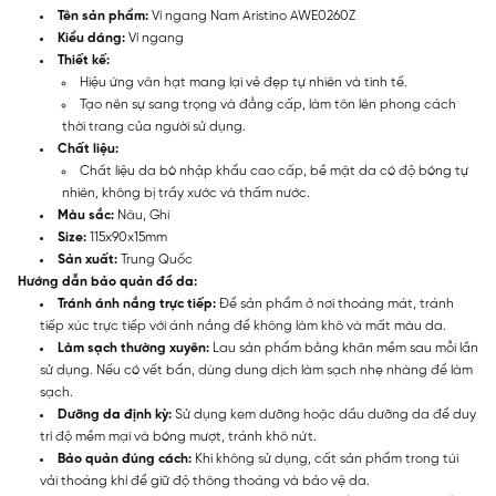
Tên sản phẩm:
Ví ngang Nam Aristino AWE0260Z
Kiểu dáng:
Ví ngang
Thiết kế:
Hiệu ứng vân hạt mang lại vẻ đẹp tự nhiên và tinh tế.
Tạo nên sự sang trọng và đẳng cấp, làm tôn lên phong cách
thời trang của người sử dụng.
Chất liệu:
Chất liệu da bò nhập khẩu cao cấp, bề mặt da có độ bóng tự
nhiên, không bị trầy xước và thấm nước.
Màu sắc:
Nâu, Ghi
Size:
115x90x15mm
Sản xuất:
Trung Quốc
Hướng dẫn bảo quản đồ da:
Tránh ánh nắng trực tiếp:
Để sản phẩm ở nơi thoáng mát, tránh
tiếp xúc trực tiếp với ánh nắng để không làm khô và mất màu da.
Làm sạch thường xuyên:
Lau sản phẩm bằng khăn mềm sau mỗi lần
sử dụng. Nếu có vết bẩn, dùng dung dịch làm sạch nhẹ nhàng để làm
sạch.
Dưỡng da định kỳ:
Sử dụng kem dưỡng hoặc dầu dưỡng da để duy
trì độ mềm mại và bóng mượt, tránh khô nứt.
Bảo quản đúng cách:
Khi không sử dụng, cất sản phẩm trong túi
vải thoáng khí để giữ độ thông thoáng và bảo vệ da.