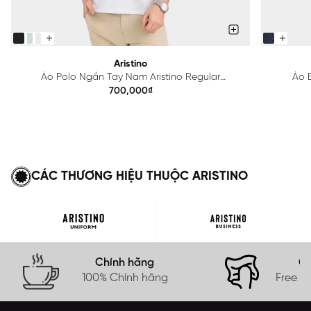
Aristino
Áo Polo Ngắn Tay Nam Aristino Regular
Áo B
APS615EDP01
700,000₫
CÁC THƯƠNG HIỆU THUỘC ARISTINO
Chính hãng
Gi
100% Chính hãng
Free s