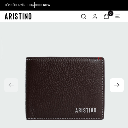
TIẾP NỐI HUYỀN THOẠI
SHOP NOW
0