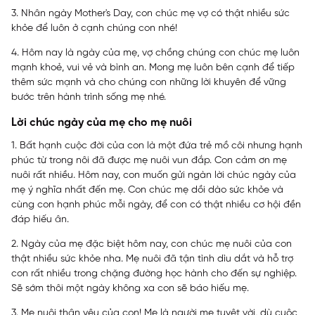
3. Nhân ngày Mother's Day, con chúc mẹ vợ có thật nhiều sức
khỏe để luôn ở cạnh chúng con nhé!
4. Hôm nay là ngày của mẹ, vợ chồng chúng con chúc mẹ luôn
mạnh khoẻ, vui vẻ và bình an. Mong mẹ luôn bên cạnh để tiếp
thêm sức mạnh và cho chúng con những lời khuyên để vững
bước trên hành trình sống mẹ nhé.
Lời chúc ngày của mẹ cho mẹ nuôi
1. Bất hạnh cuộc đời của con là một đứa trẻ mồ côi nhưng hạnh
phúc từ trong nôi đã được mẹ nuôi vun đắp. Con cảm ơn mẹ
nuôi rất nhiều. Hôm nay, con muốn gửi ngàn lời chúc ngày của
mẹ ý nghĩa nhất đến mẹ. Con chúc mẹ dồi dào sức khỏe và
cùng con hạnh phúc mỗi ngày, để con có thật nhiều cơ hội đền
đáp hiếu ân.
2. Ngày của mẹ đặc biệt hôm nay, con chúc mẹ nuôi của con
thật nhiều sức khỏe nha. Mẹ nuôi đã tận tình dìu dắt và hỗ trợ
con rất nhiều trong chặng đường học hành cho đến sự nghiệp.
Sẽ sớm thôi một ngày không xa con sẽ báo hiếu mẹ.
3. Mẹ nuôi thân yêu của con! Mẹ là người mẹ tuyệt vời, dù cuộc