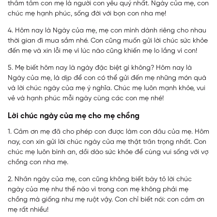
thâm tâm con mẹ là người con yêu quý nhất. Ngày của mẹ, con
chúc mẹ hạnh phúc, sống đời với bọn con nha mẹ!
4. Hôm nay là Ngày của mẹ, mẹ con mình dành riêng cho nhau
thời gian đi mua sắm nhé. Con cũng muốn gửi lời chúc sức khỏe
đến mẹ và xin lỗi mẹ vì lúc nào cũng khiến mẹ lo lắng vì con!
5. Mẹ biết hôm nay là ngày đặc biệt gì không? Hôm nay là
Ngày của mẹ, là dịp để con có thể gửi đến mẹ những món quà
và lời chúc ngày của mẹ ý nghĩa. Chúc mẹ luôn mạnh khỏe, vui
vẻ và hạnh phúc mỗi ngày cùng các con mẹ nhé!
Lời chúc ngày của mẹ cho mẹ chồng
1. Cảm ơn mẹ đã cho phép con được làm con dâu của mẹ. Hôm
nay, con xin gửi lời chúc ngày của mẹ thật trân trọng nhất. Con
chúc mẹ luôn bình an, dồi dào sức khỏe để cùng vui sống với vợ
chồng con nha mẹ.
2. Nhân ngày của mẹ, con cũng không biết bày tỏ lời chúc
ngày của mẹ như thế nào vì trong con mẹ không phải mẹ
chồng mà giống như mẹ ruột vậy. Con chỉ biết nói: con cảm ơn
mẹ rất nhiều!