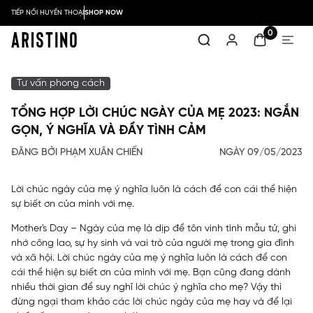
TIẾP NỐI HUYỀN THOẠI
SHOP NOW
0
Tư vấn phong cách
TỔNG HỢP LỜI CHÚC NGÀY CỦA MẸ 2023: NGẮN
GỌN, Ý NGHĨA VÀ ĐẦY TÌNH CẢM
ĐĂNG BỞI PHẠM XUÂN CHIẾN
NGÀY 09/05/2023
Lời chúc ngày của mẹ ý nghĩa luôn là cách để con cái thể hiện
sự biết ơn của mình với mẹ.
Mother's Day –
Ngày của mẹ
là dịp để tôn vinh tình mẫu tử, ghi
nhớ công lao, sự hy sinh và vai trò của người mẹ trong gia đình
và xã hội.
Lời chúc ngày của mẹ
ý nghĩa luôn là cách để con
cái thể hiện sự biết ơn của mình với mẹ. Bạn cũng đang dành
nhiều thời gian để suy nghĩ lời chúc ý nghĩa cho mẹ? Vậy thì
đừng ngại tham khảo các lời chúc ngày của mẹ hay và để lại