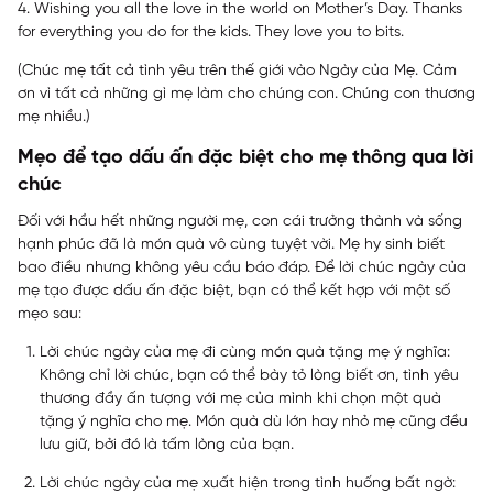
4. Wishing you all the love in the world on Mother’s Day. Thanks
for everything you do for the kids. They love you to bits.
(Chúc mẹ tất cả tình yêu trên thế giới vào Ngày của Mẹ. Cảm
ơn vì tất cả những gì mẹ làm cho chúng con. Chúng con thương
mẹ nhiều.)
Mẹo để tạo dấu ấn đặc biệt cho mẹ thông qua lời
chúc
Đối với hầu hết những người mẹ, con cái trưởng thành và sống
hạnh phúc đã là món quà vô cùng tuyệt vời. Mẹ hy sinh biết
bao điều nhưng không yêu cầu báo đáp. Để lời chúc ngày của
mẹ tạo được dấu ấn đặc biệt, bạn có thể kết hợp với một số
mẹo sau:
Lời chúc ngày của mẹ đi cùng món quà tặng mẹ ý nghĩa
:
Không chỉ lời chúc, bạn có thể bày tỏ lòng biết ơn, tình yêu
thương đầy ấn tượng với mẹ của mình khi chọn một quà
tặng ý nghĩa cho mẹ. Món quà dù lớn hay nhỏ mẹ cũng đều
lưu giữ, bởi đó là tấm lòng của bạn.
Lời chúc ngày của mẹ xuất hiện trong tình huống bất ngờ
: