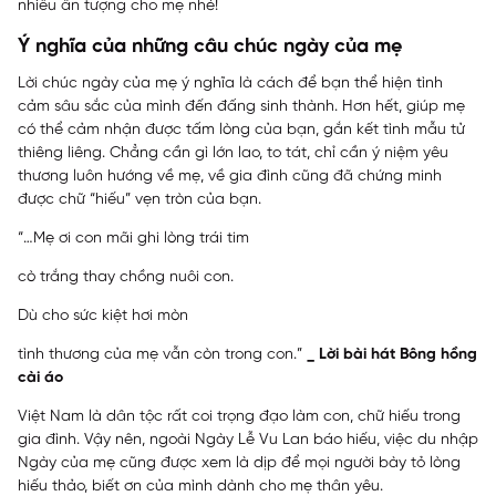
nhiều ấn tượng cho mẹ nhé!
Ý nghĩa của những câu chúc ngày của mẹ
Lời chúc ngày của mẹ ý nghĩa là cách để bạn thể hiện tình
cảm sâu sắc của mình đến đấng sinh thành. Hơn hết, giúp mẹ
có thể cảm nhận được tấm lòng của bạn, gắn kết tình mẫu tử
thiêng liêng. Chẳng cần gì lớn lao, to tát, chỉ cần ý niệm yêu
thương luôn hướng về mẹ, về gia đình cũng đã chứng minh
được chữ “hiếu” vẹn tròn của bạn.
“…Mẹ ơi con mãi ghi lòng trái tim
cò trắng thay chồng nuôi con.
Dù cho sức kiệt hơi mòn
tình thương của mẹ vẫn còn trong con.”
_ Lời bài hát Bông hồng
cài áo
Việt Nam là dân tộc rất coi trọng đạo làm con, chữ hiếu trong
gia đình. Vậy nên, ngoài Ngày Lễ Vu Lan báo hiếu, việc du nhập
Ngày của mẹ cũng được xem là dịp để mọi người bày tỏ lòng
hiếu thảo, biết ơn của mình dành cho mẹ thân yêu.