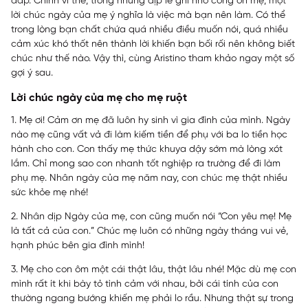
đáp. Chính vì thế, trong những dịp lễ ghi nhớ công ơn mẹ, một
lời chúc ngày của mẹ ý nghĩa là việc mà bạn nên làm. Có thể
trong lòng bạn chất chứa quá nhiều điều muốn nói, quá nhiều
cảm xúc khó thốt nên thành lời khiến bạn bối rối nên không biết
chúc như thế nào. Vậy thì, cùng
Aristino
tham khảo ngay một số
gợi ý sau.
Lời chúc ngày của mẹ cho mẹ ruột
1. Mẹ ơi! Cảm ơn mẹ đã luôn hy sinh vì gia đình của mình. Ngày
nào mẹ cũng vất vả đi làm kiếm tiền để phụ với ba lo tiền học
hành cho con. Con thấy mẹ thức khuya dậy sớm mà lòng xót
lắm. Chỉ mong sao con nhanh tốt nghiệp ra trường để đi làm
phụ mẹ. Nhân ngày của mẹ năm nay, con chúc mẹ thật nhiều
sức khỏe mẹ nhé!
2. Nhân dịp Ngày của mẹ, con cũng muốn nói “Con yêu mẹ! Mẹ
là tất cả của con.” Chúc mẹ luôn có những ngày tháng vui vẻ,
hạnh phúc bên gia đình mình!
3. Mẹ cho con ôm một cái thật lâu, thật lâu nhé! Mặc dù mẹ con
mình rất ít khi bày tỏ tình cảm với nhau, bởi cái tính của con
thường ngang bướng khiến mẹ phải lo rầu. Nhưng thật sự trong