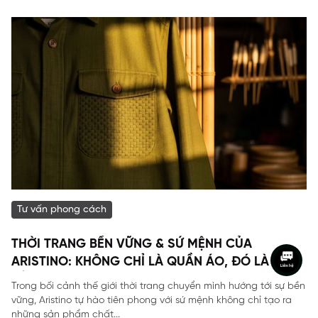
Tư vấn phong cách
THỜI TRANG BỀN VỮNG & SỨ MỆNH CỦA
ARISTINO: KHÔNG CHỈ LÀ QUẦN ÁO, ĐÓ LÀ DI
SẢN
Trong bối cảnh thế giới thời trang chuyển mình hướng tới sự bền
vững, Aristino tự hào tiên phong với sứ mệnh không chỉ tạo ra
những sản phẩm chất...