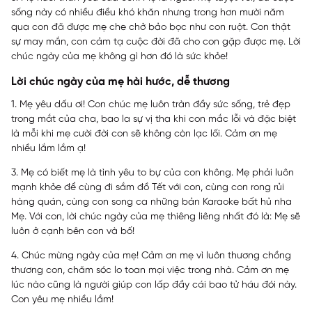
sống này có nhiều điều khó khăn nhưng trong hơn mười năm
qua con đã được mẹ che chở bảo bọc như con ruột. Con thật
sự may mắn, con cảm tạ cuộc đời đã cho con gặp được mẹ. Lời
chúc ngày của mẹ không gì hơn đó là sức khỏe!
Lời chúc ngày của mẹ hài hước, dễ thương
1. Mẹ yêu dấu ơi! Con chúc mẹ luôn tràn đầy sức sống, trẻ đẹp
trong mắt của cha, bao la sự vị tha khi con mắc lỗi và đặc biệt
là mỗi khi mẹ cười đời con sẽ không còn lạc lối. Cảm ơn mẹ
nhiều lắm lắm ạ!
3. Mẹ có biết mẹ là tình yêu to bự của con không. Mẹ phải luôn
mạnh khỏe để cùng đi sắm đồ Tết với con, cùng con rong rủi
hàng quán, cùng con song ca những bản Karaoke bất hủ nha
Mẹ. Với con, lời chúc ngày của mẹ thiêng liêng nhất đó là: Mẹ sẽ
luôn ở cạnh bên con và bố!
4. Chúc mừng ngày của mẹ! Cảm ơn mẹ vì luôn thương chồng
thương con, chăm sóc lo toan mọi việc trong nhà. Cảm ơn mẹ
lúc nào cũng là người giúp con lấp đầy cái bao tử háu đói này.
Con yêu mẹ nhiều lắm!