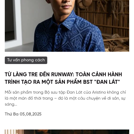
Tư vấn phong cách
TỪ LÀNG TRE ĐẾN RUNWAY: TOÀN CẢNH HÀNH
TRÌNH TẠO RA MỘT SẢN PHẨM BST "ĐAN LÁT"
Mỗi sản phẩm trong Bộ sưu tập Đan Lát của Aristino không chỉ
là một món đồ thời trang – đó là một câu chuyện về di sản, sự
sáng...
Thứ Ba 05,08,2025