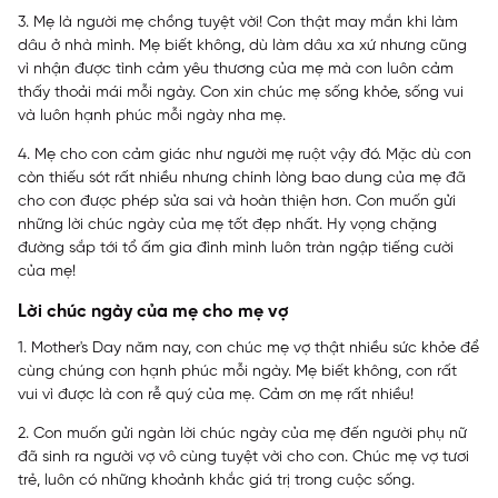
3. Mẹ là người mẹ chồng tuyệt vời! Con thật may mắn khi làm
dâu ở nhà mình. Mẹ biết không, dù làm dâu xa xứ nhưng cũng
vì nhận được tình cảm yêu thương của mẹ mà con luôn cảm
thấy thoải mái mỗi ngày. Con xin chúc mẹ sống khỏe, sống vui
và luôn hạnh phúc mỗi ngày nha mẹ.
4. Mẹ cho con cảm giác như người mẹ ruột vậy đó. Mặc dù con
còn thiếu sót rất nhiều nhưng chính lòng bao dung của mẹ đã
cho con được phép sửa sai và hoàn thiện hơn. Con muốn gửi
những lời chúc ngày của mẹ tốt đẹp nhất. Hy vọng chặng
đường sắp tới tổ ấm gia đình mình luôn tràn ngập tiếng cười
của mẹ!
Lời chúc ngày của mẹ cho mẹ vợ
1. Mother's Day năm nay, con chúc mẹ vợ thật nhiều sức khỏe để
cùng chúng con hạnh phúc mỗi ngày. Mẹ biết không, con rất
vui vì được là con rễ quý của mẹ. Cảm ơn mẹ rất nhiều!
2. Con muốn gửi ngàn lời chúc ngày của mẹ đến người phụ nữ
đã sinh ra người vợ vô cùng tuyệt vời cho con. Chúc mẹ vợ tươi
trẻ, luôn có những khoảnh khắc giá trị trong cuộc sống.