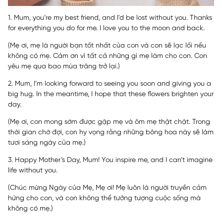
1. Mum, you’re my best friend, and I'd be lost without you. Thanks
for everything you do for me. I love you to the moon and back.
(Mẹ ơi, mẹ là người bạn tốt nhất của con và con sẽ lạc lối nếu
không có mẹ. Cảm ơn vì tất cả những gì mẹ làm cho con. Con
yêu mẹ qua bao mùa trăng trở lại.)
2. Mum, I’m looking forward to seeing you soon and giving you a
big hug. In the meantime, I hope that these flowers brighten your
day.
(Mẹ ơi, con mong sớm được gặp mẹ và ôm mẹ thật chặt. Trong
thời gian chờ đợi, con hy vọng rằng những bông hoa này sẽ làm
tươi sáng ngày của mẹ.)
3. Happy Mother’s Day, Mum! You inspire me, and I can’t imagine
life without you.
(Chúc mừng Ngày của Mẹ, Mẹ ơi! Mẹ luôn là người truyền cảm
hứng cho con, và con không thể tưởng tượng cuộc sống mà
không có mẹ.)