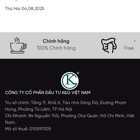
Thứ Hai 04,08,2025
Chính hãng
Gi
100% Chính hãng
Free s
CÔNG TY CỔ PHẦN ĐẦU TƯ K&G VIỆT NAM
Trụ sở chính: Tầng 11, Khối A, Tòa nhà Sông Đà, Đường Phạm
Hùng, Phường Từ Liêm, TP Hà Nội
Chi Nhánh: 84 Nguyễn Trãi, Phường Chợ Quán, Hồ Chí Minh, Việt
Nam.
Mã số thuế: 0105911105