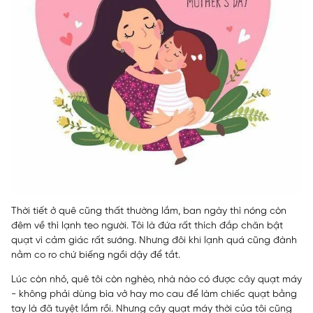
Thời tiết ở quê cũng thất thường lắm, ban ngày thì nóng còn
đêm về thì lạnh teo người. Tôi là đứa rất thích đắp chăn bật
quạt vì cảm giác rất sướng. Nhưng đôi khi lạnh quá cũng đành
nằm co ro chứ biếng ngồi dậy để tắt.
Lúc còn nhỏ, quê tôi còn nghèo, nhà nào có được cây quạt máy
- không phải dùng bìa vở hay mo cau để làm chiếc quạt bằng
tay là đã tuyệt lắm rồi. Nhưng cây quạt máy thời của tôi cũng