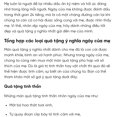
Mẹ luôn là người để lại nhiều dấu ấn kỷ niệm và hồi ức đáng
nhớ trong lòng mỗi người. Ngày của mẹ không được đánh dấu
trong thời gian 24 tiếng, mà là cả một chặng đường còn lại khi
chúng ta còn có cơ hội được sống cùng với mẹ, được nhìn thấy
mẹ. Vì thế, nhân dịp ngày của mẹ, hãy dành những điều tốt
đẹp và quà tặng ý nghĩa nhất gửi đến mẹ của mình.
Tổng hợp các loại quà tặng ý nghĩa ngày của mẹ
Món quà tặng ý nghĩa nhất dành cho mẹ đó là con cái được
mạnh khỏe, bình an và hạnh phúc. Nhưng trong ngày của mẹ,
chúng ta cũng nên mua một món quà tặng phù hợp với sở
thích của mẹ. Dù là giá trị tinh thần hay vật chất thì qua đó sẽ
thể hiện được tình cảm, sự biết ơn của chúng ta. Bạn có thể
tham khảo một số gợi ý quà tặng dưới đây:
Quà tặng tinh thần
Những món quà tặng tinh thần nhân ngày của mẹ như:
Một bó hoa thật tươi xinh,
Tự quay đoạn clip bày tỏ tình cảm với mẹ,