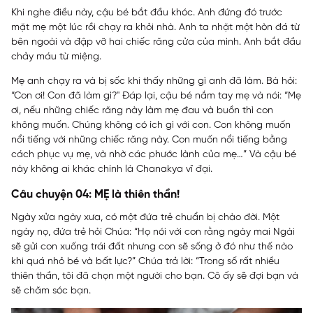
Khi nghe điều này, cậu bé bắt đầu khóc. Anh đứng đó trước
mặt mẹ một lúc rồi chạy ra khỏi nhà. Anh ta nhặt một hòn đá từ
bên ngoài và đập vỡ hai chiếc răng cửa của mình. Anh bắt đầu
chảy máu từ miệng.
Mẹ anh chạy ra và bị sốc khi thấy những gì anh đã làm. Bà hỏi:
“Con ơi! Con đã làm gì?" Đáp lại, cậu bé nắm tay mẹ và nói: “Mẹ
ơi, nếu những chiếc răng này làm mẹ đau và buồn thì con
không muốn. Chúng không có ích gì với con. Con không muốn
nổi tiếng với những chiếc răng này. Con muốn nổi tiếng bằng
cách phục vụ mẹ, và nhờ các phước lành của mẹ…” Và cậu bé
này không ai khác chính là
Chanakya
vĩ đại.
Câu chuyện 04: MẸ là thiên thần!
Ngày xửa ngày xưa, có một đứa trẻ chuẩn bị chào đời. Một
ngày nọ, đứa trẻ hỏi Chúa: “Họ nói với con rằng ngày mai Ngài
sẽ gửi con xuống trái đất nhưng con sẽ sống ở đó như thế nào
khi quá nhỏ bé và bất lực?” Chúa trả lời: “Trong số rất nhiều
thiên thần, tôi đã chọn một người cho bạn. Cô ấy sẽ đợi bạn và
sẽ chăm sóc bạn.