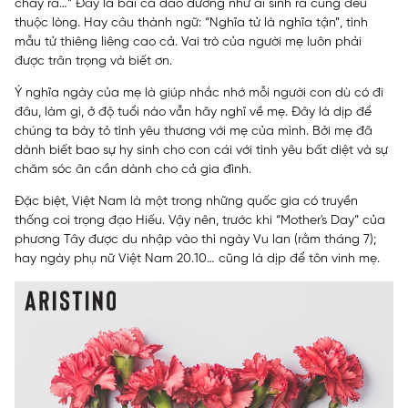
chảy ra…” Đây là bài ca dao dường như ai sinh ra cũng đều
thuộc lòng. Hay câu thành ngữ: “Nghĩa tử là nghĩa tận”, tình
mẫu tử thiêng liêng cao cả. Vai trò của người mẹ luôn phải
được trân trọng và biết ơn.
Ý nghĩa ngày của mẹ là giúp nhắc nhớ mỗi người con dù có đi
đâu, làm gì, ở độ tuổi nào vẫn hãy nghĩ về mẹ. Đây là dịp để
chúng ta bày tỏ tình yêu thương với mẹ của mình. Bởi mẹ đã
dành biết bao sự hy sinh cho con cái với tình yêu bất diệt và sự
chăm sóc ân cần dành cho cả gia đình.
Đặc biệt, Việt Nam là một trong những quốc gia có truyền
thống coi trọng đạo Hiếu. Vậy nên, trước khi “Mother's Day” của
phương Tây được du nhập vào thì ngày Vu lan (rằm tháng 7);
hay ngày phụ nữ Việt Nam 20.10… cũng là dịp để tôn vinh mẹ.