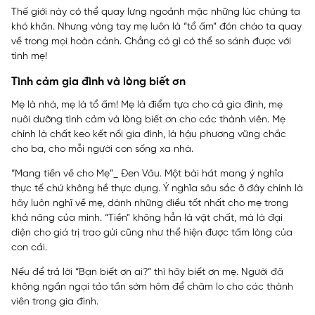
Thế giới này có thể quay lưng ngoảnh mặc những lúc chúng ta
khó khăn. Nhưng vòng tay mẹ luôn là “tổ ấm” đón chào ta quay
về trong mọi hoàn cảnh. Chẳng có gì có thể so sánh được với
tình mẹ!
Tình cảm gia đình và lòng biết ơn
Mẹ là nhà, mẹ là tổ ấm! Mẹ là điểm tựa cho cả gia đình, mẹ
nuôi dưỡng tình cảm và lòng biết ơn cho các thành viên. Mẹ
chính là chất keo kết nối gia đình, là hậu phương vững chắc
cho ba, cho mỗi người con sống xa nhà.
“Mang tiền về cho Mẹ”_ Đen Vâu. Một bài hát mang ý nghĩa
thực tế chứ không hề thực dụng. Ý nghĩa sâu sắc ở đây chính là
hãy luôn nghĩ về mẹ, dành những điều tốt nhất cho mẹ trong
khả năng của mình. “Tiền” không hẳn là vật chất, mà là đại
diện cho giá trị trao gửi cũng như thể hiện được tấm lòng của
con cái.
Nếu để trả lời “Bạn biết ơn ai?” thì hãy biết ơn mẹ. Người đã
không ngần ngại tảo tần sớm hôm để chăm lo cho các thành
viên trong gia đình.