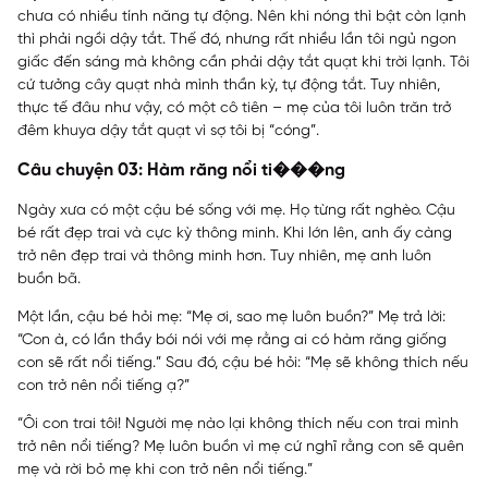
chưa có nhiều tính năng tự động. Nên khi nóng thì bật còn lạnh
thì phải ngồi dậy tắt. Thế đó, nhưng rất nhiều lần tôi ngủ ngon
giấc đến sáng mà không cần phải dậy tắt quạt khi trời lạnh. Tôi
cứ tưởng cây quạt nhà mình thần kỳ, tự động tắt. Tuy nhiên,
thực tế đâu như vậy, có một cô tiên – mẹ của tôi luôn trăn trở
đêm khuya dậy tắt quạt vì sợ tôi bị “cóng”.
Câu chuyện 03: Hàm răng nổi ti���ng
Ngày xưa có một cậu bé sống với mẹ. Họ từng rất nghèo. Cậu
bé rất đẹp trai và cực kỳ thông minh. Khi lớn lên, anh ấy càng
trở nên đẹp trai và thông minh hơn. Tuy nhiên, mẹ anh luôn
buồn bã.
Một lần, cậu bé hỏi mẹ: “Mẹ ơi, sao mẹ luôn buồn?” Mẹ trả lời:
“Con à, có lần thầy bói nói với mẹ rằng ai có hàm răng giống
con sẽ rất nổi tiếng.” Sau đó, cậu bé hỏi: “Mẹ sẽ không thích nếu
con trở nên nổi tiếng ạ?”
“Ôi con trai tôi! Người mẹ nào lại không thích nếu con trai mình
trở nên nổi tiếng? Mẹ luôn buồn vì mẹ cứ nghĩ rằng con sẽ quên
mẹ và rời bỏ mẹ khi con trở nên nổi tiếng.”