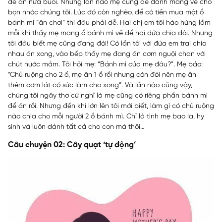
để ăn nửa buổi. Nhưng lần nào mẹ cũng để dành mang về cho
bọn nhóc chúng tôi. Lúc đó còn nghèo, để có tiền mua một ổ
bánh mì “ăn chơi” thì đâu phải dễ. Hai chị em tôi hào hứng lắm
mỗi khi thấy mẹ mang ổ bánh mì về để hai đứa chia đôi. Nhưng
tôi đâu biết mẹ cũng đang đói! Có lần tôi với đứa em trai chia
nhau ăn xong, vào bếp thấy mẹ đang ăn cơm nguội chan với
chút nước mắm. Tôi hỏi mẹ: “Bánh mì của mẹ đâu?”. Mẹ bảo:
“Chủ ruộng cho 2 ổ, mẹ ăn 1 ổ rồi nhưng còn đói nên mẹ ăn
thêm cơm lát có sức làm cho xong”. Và lần nào cũng vậy,
chúng tôi ngây thơ cứ nghĩ là mẹ cũng có riêng phần bánh mì
để ăn rồi. Nhưng đến khi lớn lên tôi mới biết, làm gì có chủ ruộng
nào chia cho mỗi người 2 ổ bánh mì. Chỉ là tình mẹ bao la, hy
sinh và luôn dành tất cả cho con mà thôi…
Câu chuyện 02: Cây quạt ‘tự động’