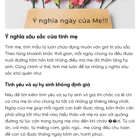
Ý nghĩa sâu sắc của tình mẹ
Tình mẹ, tình mẫu tử luôn chứa đựng muôn vàn giá trị sâu sắc.
Theo từng khoảnh khắc thời gian, mỗi ngày chúng ta đều được
nuôi dưỡng tâm hồn bởi những điều mà mẹ đã thầm lặng hy
sinh. Cũng chính vì thế, tình mẹ luôn để lại những ý nghĩa sâu
sắc khó quên như:
Tình yêu và sự hy sinh không định giá
Nếu để tìm kiếm tình yêu và sự hy sinh vô giá thì chắc có lẽ chỉ
có cha mẹ là cho chúng ta tất cả những gì thiêng liêng nhất.
Ngày của mẹ giúp mỗi người con biết được rằng, bản thân cần
phải sống tốt như thế nào, hiểu thảo với mẹ ra sao với quãng
đường từ lúc còn trong bụng mẹ cho đến khi chào ��ời. Từ cái
ăn, cái mặc, từ miếng cơm, giấc ngủ… mẹ cũng đều chu toàn
để con có được tháng ngày bình an, hạnh phúc.