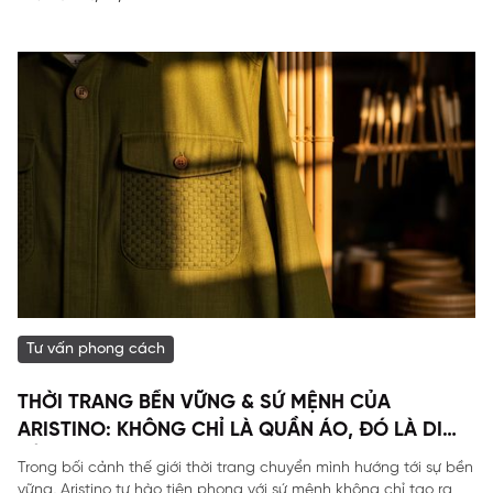
Tư vấn phong cách
THỜI TRANG BỀN VỮNG & SỨ MỆNH CỦA
ARISTINO: KHÔNG CHỈ LÀ QUẦN ÁO, ĐÓ LÀ DI
SẢN
Trong bối cảnh thế giới thời trang chuyển mình hướng tới sự bền
vững, Aristino tự hào tiên phong với sứ mệnh không chỉ tạo ra