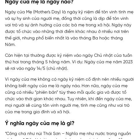
Ngày của mẹ là ngày nào?
Ngày của Mẹ (
Mother's Day
) là ngày kỷ niệm để tôn vinh tình mẹ
và sự hy sinh của người mẹ, đồng thời cũng là dịp để tôn vinh
vai trò và sự ảnh hưởng của các bà mẹ trong xã hội. Ngày này
được tổ chức vào những thời điểm khác nhau ở nhiều nơi trên
thế giới, nhưng phổ biến nhất là vào tháng Ba hoặc tháng
Năm.
Còn hiện tại thường được kỷ niệm vào ngày Chủ nhật của tuần
thứ hai trong tháng 5 hằng năm. Ví dụ: Ngày của mẹ năm 2023
sẽ rơi vào ngày 14/5 (chủ nhật).
Vì ngày của mẹ không có ngày kỷ niệm cố định nên nhiều người
không biết ngày của mẹ là ngày nào. Hơn nữa, ngày của mẹ
cũng có nhiều “phiên bản” tùy theo mỗi quốc gia và được tổ
chức vào thời gian khác nhau. Tuy nhiên, khi đến ngày của mẹ,
mọi người sẽ cùng tôn vinh người mẹ, tình mẹ cũng như vai trò
của mẹ trong gia đình và xã hội.
Ý nghĩa ngày của mẹ là gì?
“Công cha như núi Thái Sơn – Nghĩa mẹ như nước trong nguồn