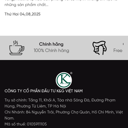
những sản phẩm chất...
Thứ Hai 04,08,2025
Chính hãng
Gi
100% Chính hãng
Free s
CÔNG TY CỔ PHẦN ĐẦU TƯ K&G VIỆT NAM
Trụ sở chính: Tầng 11, Khối A, Tòa nhà Sông Đà, Đường Phạm
Hùng, Phường Từ Liêm, TP Hà Nội
Chi Nhánh: 84 Nguyễn Trãi, Phường Chợ Quán, Hồ Chí Minh, Việt
Nam.
Mã số thuế: 0105911105