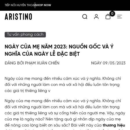
TIẾP NỐI HUYỀN THOẠI
SHOP NOW
0
Tư vấn phong cách
NGÀY CỦA MẸ NĂM 2023: NGUỒN GỐC VÀ Ý
NGHĨA CỦA NGÀY LỄ ĐẶC BIỆT
ĐĂNG BỞI PHẠM XUÂN CHIẾN
NGÀY 09/05/2023
Ngày của mẹ mang đến nhiều cảm xúc và ý nghĩa. Không chỉ
đối với những người làm con mà với xã hội đều luôn tôn trọng
các giá trị thiêng liêng v
Ngày của mẹ
mang đến nhiều cảm xúc và ý nghĩa. Không chỉ
đối với những người làm con mà với xã hội đều luôn tôn trọng
các giá trị thiêng liêng và sự cống hiến của người mẹ. Vậy, ngày
của mẹ là ngày nào? Nên tặng quà gì nhân dịp ngày của mẹ
để nâng cao lòng biết ơn sâu sắc? Bài viết này của
thương hiệu